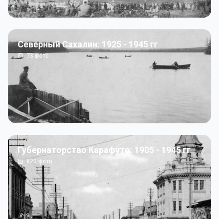
Северный Сахалин: 1925 - 1945 гг
73
фото
Губернаторство Карафуто: 1905 - 1945 гг
820
фото