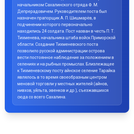
начальником Сахалинского отряда Ф. М.
Депрерадовичем. Руководителем поста был
назначен прапорщик А. П. Шишмарёв, в
подчинении которого первоначально
находились 24 солдата. Пост назван в честь П. Т.
Тихменева, начальника штаба войск Приморской
области. Создание Тихменевского поста
позволило русской администрации острова
вести постоянное наблюдение за положением в
селениях и на рыбных промыслах. Близлежащее
к Тихменевскому посту айнское селение Тарайка
являлось в то время своеобразным центром
меновой торговли у местных жителей (айнов,
нивхов, уйльта, эвенков и др.), съезжавшихся
сюда со всего Сахалина.