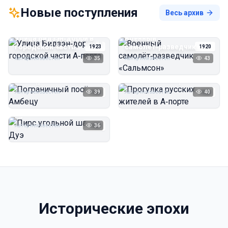
Новые поступления
Весь архив
Улица Бидзэн‑дорри в
Военный
городской части
самолёт‑разведчик
1923
1920
А‑порта
«Сальмсон»
Автор неизвестен
35
Автор неизвестен
43
Пограничный посёлок
Прогулка русских
Амбецу
жителей в А‑порте
Автор неизвестен
39
Автор неизвестен
40
1923
1923
Пирс угольной шахты
Дуэ
Автор неизвестен
36
1923
Исторические эпохи