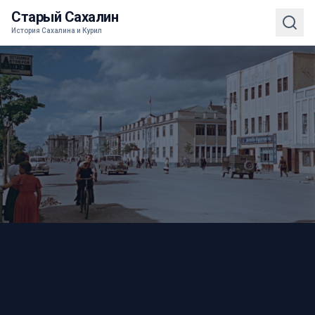
Старый Сахалин
История Сахалина и Курил