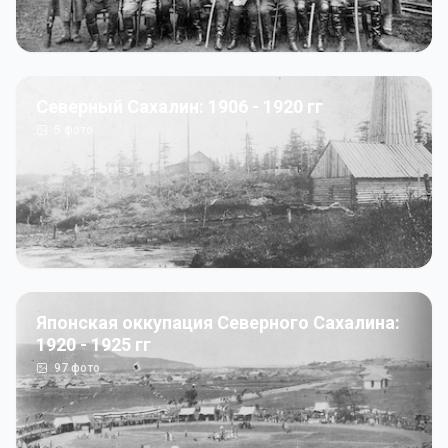
Северный Сахалин: 1906 - 1920 гг
5
фото
Японская оккупация Северного Сахалина:
1920 - 1925 гг
97
фото