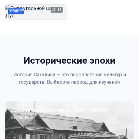
Дуэ
Автор неизвестен
36
1923
НОВОЕ
Исторические эпохи
История Сахалина — это переплетение культур и
государств. Выберите период для изучения.
Сахалинская каторга: 1869 - 1906 гг
156
фото