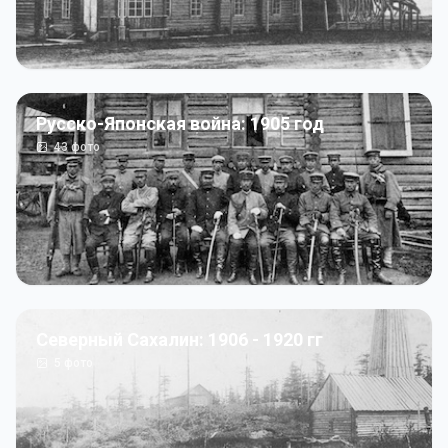
Русско-Японская война: 1905 год
43
фото
Северный Сахалин: 1906 - 1920 гг
5
фото