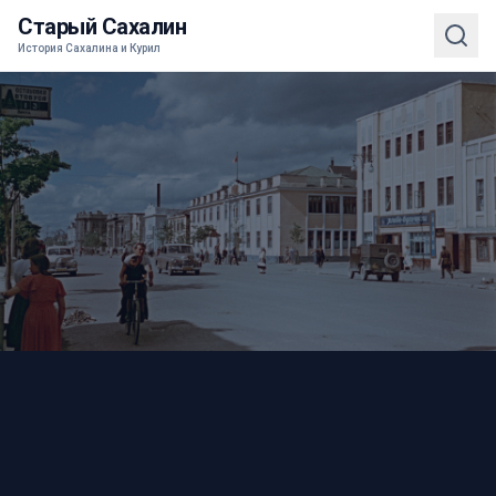
Старый Сахалин
История Сахалина и Курил