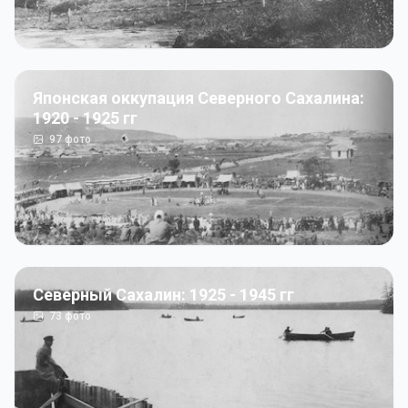
Японская оккупация Северного Сахалина:
1920 - 1925 гг
97
фото
Северный Сахалин: 1925 - 1945 гг
73
фото