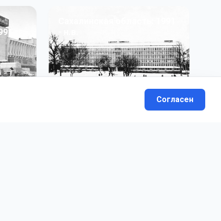
Сахалинская область: 1991
991 гг
- н.в.
13
фото
Согласен
вателей.