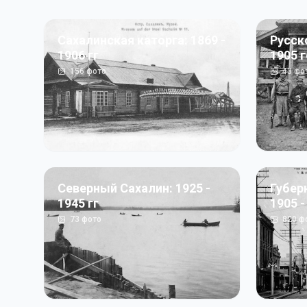
Сахалинская каторга: 1869 -
Русск
1906 гг
1905 
156
фото
43
фо
Северный Сахалин: 1925 -
Губер
1945 гг
1905 -
73
фото
820
ф