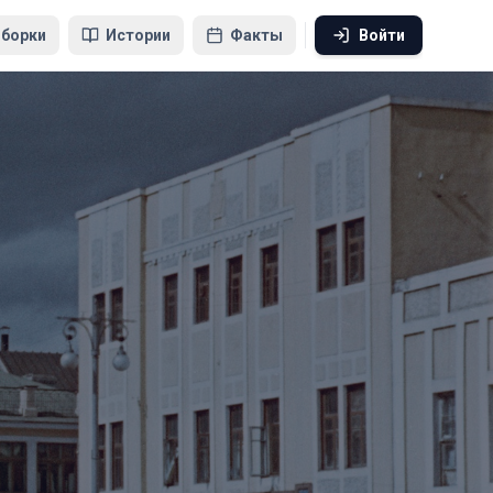
борки
Истории
Факты
Войти