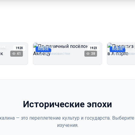
Пограничный посёлок
Прогулка 
чик
Амбецу
в А‑порте
1920
1923
НОВОЕ
НОВОЕ
41
Автор неизвестен
38
Автор неизв
Исторические эпохи
халина — это переплетение культур и государств. Выберите
изучения.