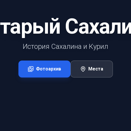
тарый Сахал
История Сахалина и Курил
Фотоархив
Места