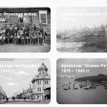
о-Японская война:
Северный Сахалин: 19
год
1920 гг
то
5
фото
наторство Карафуто:
Архипелаг Тисима-Ре
 1945 гг
1875 – 1945 гг
ото
5
фото