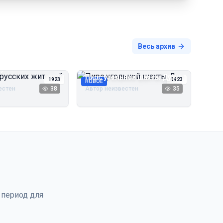
Весь архив
русских жителей
Пирс угольной шахты Дуэ
1923
1923
НОВОЕ
естен
38
Автор неизвестен
35
 период для