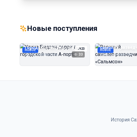
Новые поступления
Улица Бидзэн‑дорри в
Военный
городской части А‑порта
самолёт‑развед
1923
НОВОЕ
НОВОЕ
«Сальмсон»
Автор неизвестен
33
Автор неизвестен
История Са