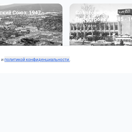
ский Союз: 1947 -
Советский Союз.
г
Перестройка: 1985 - 1
ото
187
фото
s и
политикой конфиденциальности.
.
Коллекции
 и тематические подборки от наших редакторов и пользо