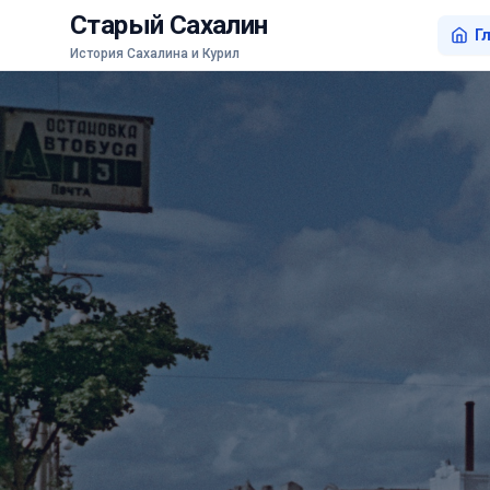
Старый Сахалин
Г
История Сахалина и Курил