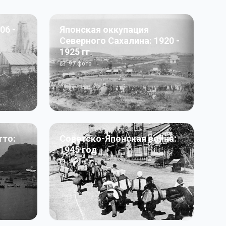
06 -
Японская оккупация
Северного Сахалина: 1920 -
1925 гг
97
фото
тто:
Советско-Японская война:
1945 год
50
фото