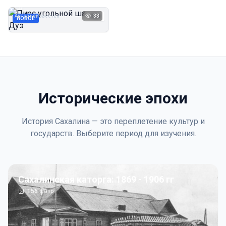
Дуэ
Автор неизвестен
33
1923
НОВОЕ
Исторические эпохи
История Сахалина — это переплетение культур и
государств. Выберите период для изучения.
Сахалинская каторга: 1869 - 1906 гг
156
фото