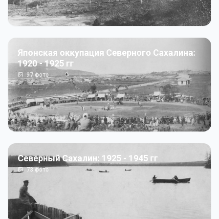
Японская оккупация Северного Сахалина:
1920 - 1925 гг
97
фото
Северный Сахалин: 1925 - 1945 гг
73
фото