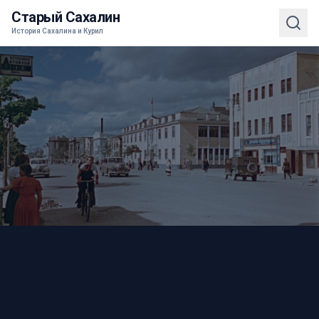
Старый Сахалин
История Сахалина и Курил