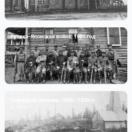
Русско-Японская война: 1905 год
43
фото
Северный Сахалин: 1906 - 1920 гг
5
фото