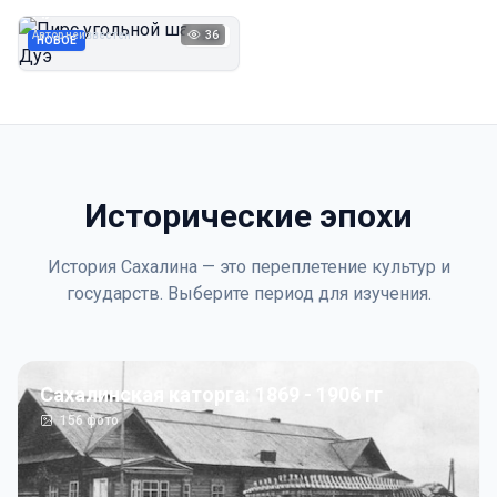
Дуэ
Автор неизвестен
36
1923
НОВОЕ
Исторические эпохи
История Сахалина — это переплетение культур и
государств. Выберите период для изучения.
Сахалинская каторга: 1869 - 1906 гг
156
фото