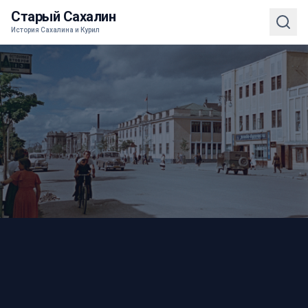
Старый Сахалин
История Сахалина и Курил