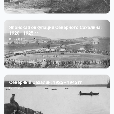
Японская оккупация Северного Сахалина:
1920 - 1925 гг
97
фото
Северный Сахалин: 1925 - 1945 гг
73
фото