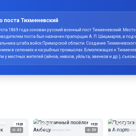
о поста Тихменевский
вгуста 1869 года основан русский военный пост Тихменевский. Мес
оводителем поста был назначен прапорщик А. П. Шишмарёв, в под
начальника штаба войск Приморской области. Создание Тихменевско
нием в селениях и на рыбных промыслах. Близлежащее к Тихменев
у местных жителей (айнов, нивхов, уйльта, эвенков и др.), съезж
Пограничный посёлок
Прогулка 
чик
Амбецу
в А‑порте
1920
1923
43
Автор неизвестен
39
Автор неизв