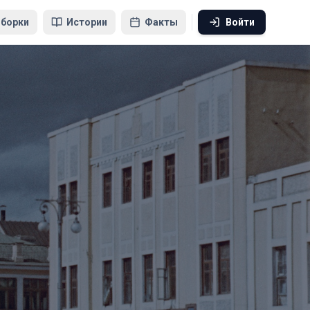
борки
Истории
Факты
Войти