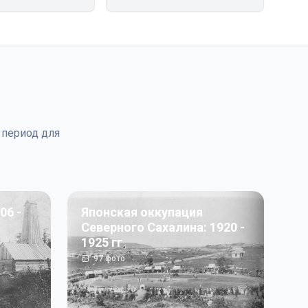
 период для
06 -
Японская оккупация
Северного Сахалина: 1920 -
1925 гг
97
фото