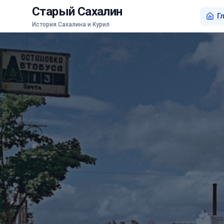
Старый Сахалин
Г
История Сахалина и Курил