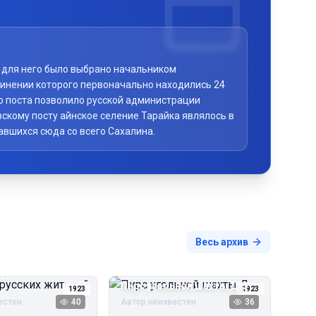
то для него было выбрано начальником
чинении которого первоначально находились 24
го поста позволило русской администрации
скому посту айнское селение Тарайка являлось в
авшихся сюда со всего Сахалина.
Весь архив
русских жителей
Пирс угольной шахты Дуэ
1923
1923
естен
40
Автор неизвестен
36