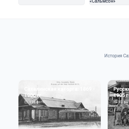
История Са
Сахалинская каторга: 1869 -
Русск
1906 гг
1905 
156
фото
43
фо