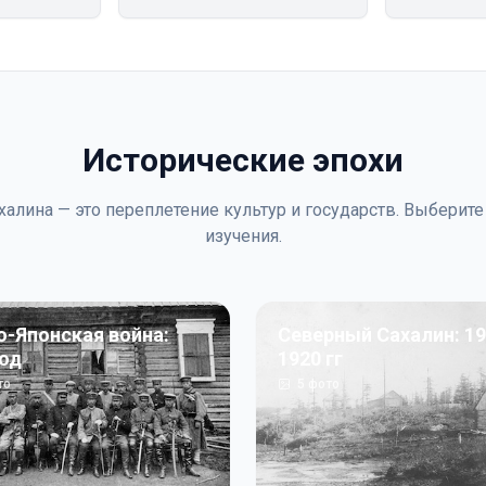
Исторические эпохи
халина — это переплетение культур и государств. Выберите
изучения.
о-Японская война:
Северный Сахалин: 19
год
1920 гг
то
5
фото