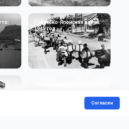
тто:
Советско-Японская война:
1945 год
50
фото
Сахалинская область: 1991
991 гг
- н.в.
13
фото
Согласен