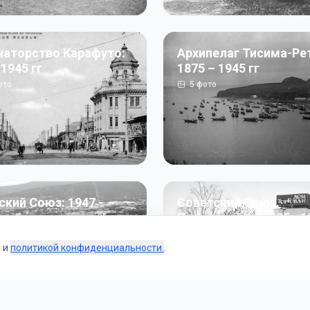
наторство Карафуто:
Архипелаг Тисима-Ре
 1945 гг
1875 – 1945 гг
ото
5
фото
ский Союз: 1947 -
Советский Союз.
г
Перестройка: 1985 - 1
ото
187
фото
s и
политикой конфиденциальности.
.