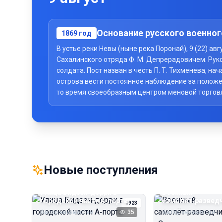
Основание русского военног
1869
год
В устье реки Невы (ныне река Поронай), 9 (22) а
Сахалинского отряда Ф. М. Депрерадовичем. Рук
солдата. Пост назван в честь П. Т. Тихменева, 
острова вести постоянное наблюдение за положе
то время своеобразным центром меновой торговли 
Новые поступления
Улица Бидзэн‑дорри в
Военный
городской части А‑порта
самолёт‑развед
1923
«Сальмсон»
Автор неизвестен
35
Автор неизвестен