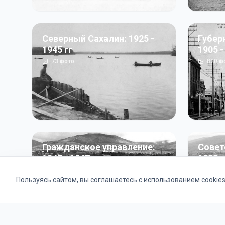
Северный Сахалин: 1925 -
Губер
1945 гг
1905 -
73
фото
820
ф
Гражданское управление:
Совет
1945 - 1947 гг
1985 г
22
фото
2121
ф
Пользуясь сайтом, вы соглашаетесь с использованием cookie