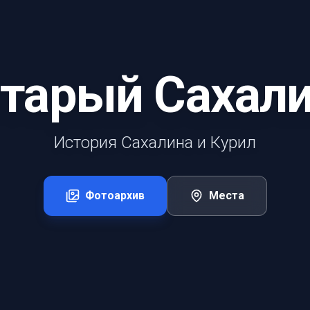
тарый Сахал
История Сахалина и Курил
Фотоархив
Места