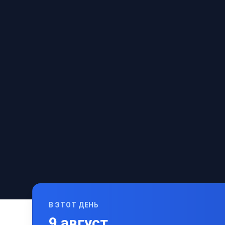
В ЭТОТ ДЕНЬ
9
август