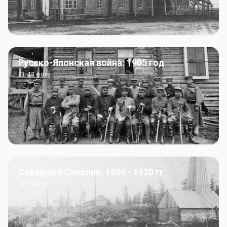
Русско-Японская война: 1905 год
43
фото
Северный Сахалин: 1906 - 1920 гг
5
фото