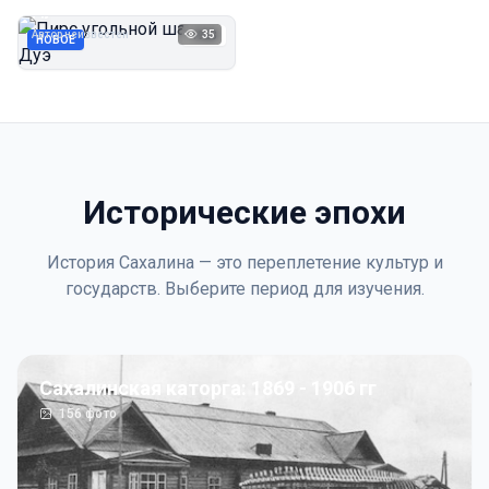
Дуэ
Автор неизвестен
35
1923
НОВОЕ
Исторические эпохи
История Сахалина — это переплетение культур и
государств. Выберите период для изучения.
Сахалинская каторга: 1869 - 1906 гг
156
фото