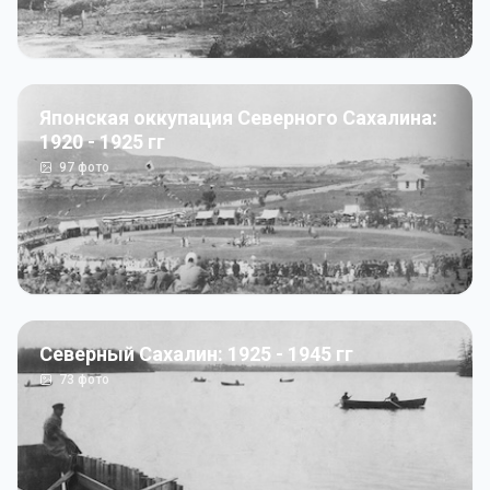
Японская оккупация Северного Сахалина:
1920 - 1925 гг
97
фото
Северный Сахалин: 1925 - 1945 гг
73
фото