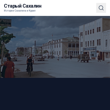
Старый Сахалин
История Сахалина и Курил