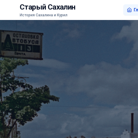
Старый Сахалин
Г
История Сахалина и Курил