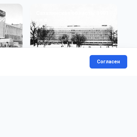
Сахалинская область: 1991
991 гг
- н.в.
13
фото
Согласен
вателей.