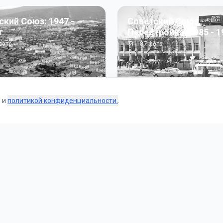
ский Союз: 1947 -
Советский Союз.
г
Перестройка: 1985 - 1
ото
187
фото
s и
политикой конфиденциальности.
.
Коллекции
 и тематические подборки от наших редакторов и пользо