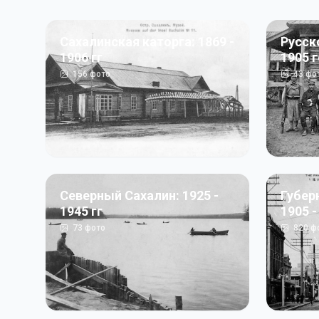
Сахалинская каторга: 1869 -
Русск
1906 гг
1905 
156
фото
43
фо
Северный Сахалин: 1925 -
Губер
1945 гг
1905 -
73
фото
820
ф