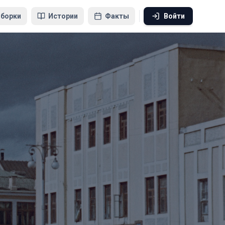
борки
Истории
Факты
Войти