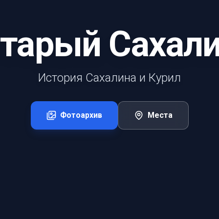
тарый Сахал
История Сахалина и Курил
Фотоархив
Места