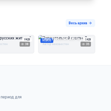
Весь архив
русских жителей
Пирс угольной шахты Дуэ
1923
1923
НОВОЕ
естен
38
Автор неизвестен
35
 период для