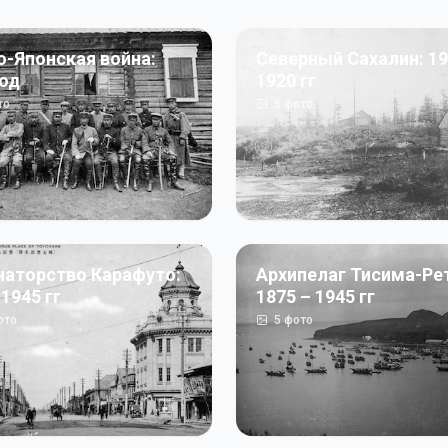
о-Японская война:
Северный Сахалин: 19
год
1920 гг
то
5
фото
наторство Карафуто:
Архипелаг Тисима-Ре
 1945 гг
1875 – 1945 гг
ото
5
фото