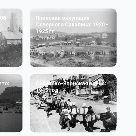
06 -
Японская оккупация
Северного Сахалина: 1920 -
1925 гг
97
фото
тто:
Советско-Японская война:
1945 год
50
фото