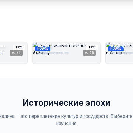
Пограничный посёлок
Прогулка 
чик
Амбецу
в А‑порте
1920
1923
НОВОЕ
НОВОЕ
41
Автор неизвестен
38
Автор неизв
Исторические эпохи
халина — это переплетение культур и государств. Выберите
изучения.