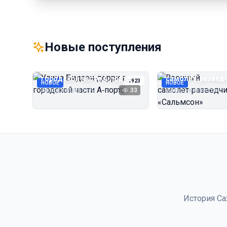
Новые поступления
Улица Бидзэн‑дорри в
Военный
городской части А‑порта
самолёт‑развед
1923
НОВОЕ
НОВОЕ
«Сальмсон»
Автор неизвестен
33
Автор неизвестен
История Са