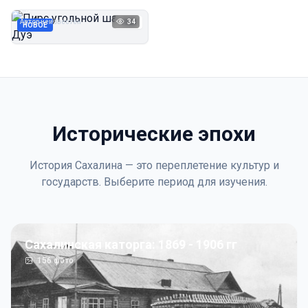
Дуэ
Автор неизвестен
34
1923
НОВОЕ
Исторические эпохи
История Сахалина — это переплетение культур и
государств. Выберите период для изучения.
Сахалинская каторга: 1869 - 1906 гг
156
фото