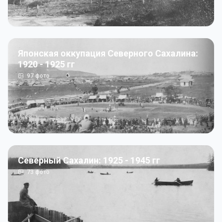
Японская оккупация Северного Сахалина:
1920 - 1925 гг
97
фото
Северный Сахалин: 1925 - 1945 гг
73
фото