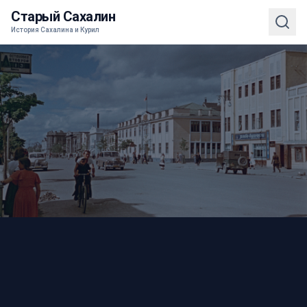
Старый Сахалин
История Сахалина и Курил