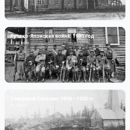
Русско-Японская война: 1905 год
43
фото
Северный Сахалин: 1906 - 1920 гг
5
фото