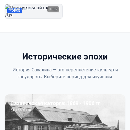
Дуэ
Автор неизвестен
35
1923
НОВОЕ
Исторические эпохи
История Сахалина — это переплетение культур и
государств. Выберите период для изучения.
Сахалинская каторга: 1869 - 1906 гг
156
фото