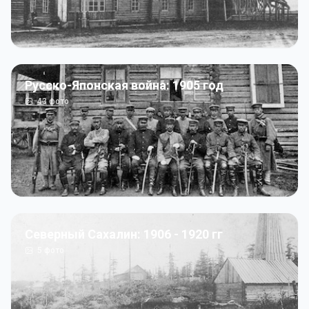
Русско-Японская война: 1905 год
43
фото
Северный Сахалин: 1906 - 1920 гг
5
фото