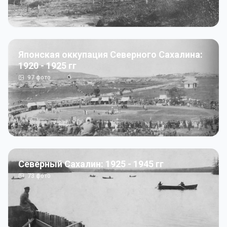
Японская оккупация Северного Сахалина:
1920 - 1925 гг
97
фото
Северный Сахалин: 1925 - 1945 гг
73
фото