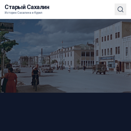
Старый Сахалин
История Сахалина и Курил