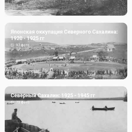
Японская оккупация Северного Сахалина:
1920 - 1925 гг
97
фото
Северный Сахалин: 1925 - 1945 гг
73
фото