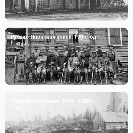
Русско-Японская война: 1905 год
43
фото
Северный Сахалин: 1906 - 1920 гг
5
фото