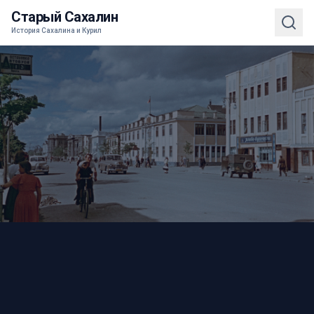
Старый Сахалин
История Сахалина и Курил