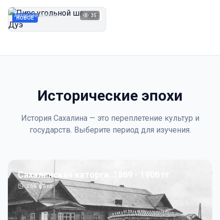
Дуэ
Автор неизвестен
35
1923
НОВОЕ
Исторические эпохи
История Сахалина — это переплетение культур и
государств. Выберите период для изучения.
Сахалинская каторга: 1869 - 1906 гг
156
фото