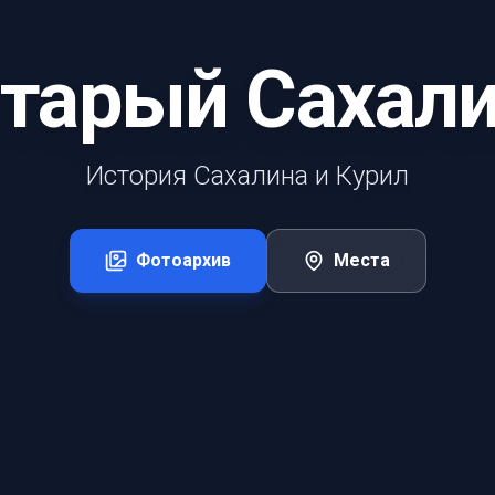
тарый Сахал
История Сахалина и Курил
Фотоархив
Места