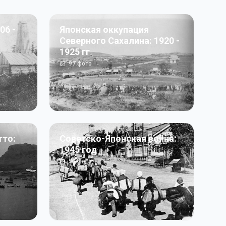
06 -
Японская оккупация
Северного Сахалина: 1920 -
1925 гг
97
фото
тто:
Советско-Японская война:
1945 год
50
фото