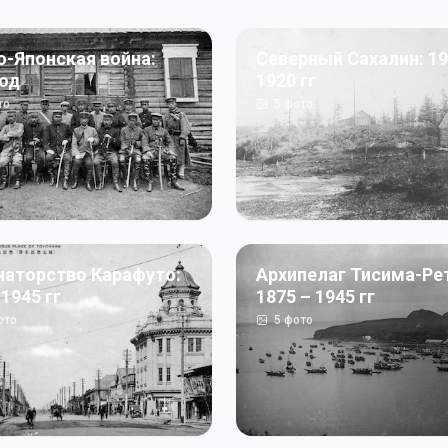
о-Японская война:
Северный Сахалин: 19
год
1920 гг
то
5
фото
наторство Карафуто:
Архипелаг Тисима-Ре
 1945 гг
1875 – 1945 гг
ото
5
фото