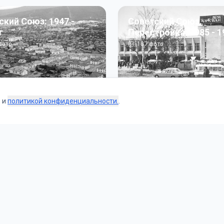
ский Союз: 1947 -
Советский Союз.
г
Перестройка: 1985 - 1
ото
187
фото
s и
политикой конфиденциальности.
.
Коллекции
 и тематические подборки от наших редакторов и пользо