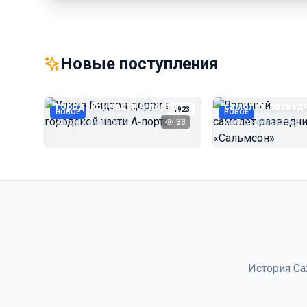
Новые поступления
Улица Бидзэн‑дорри в
Военный
городской части А‑порта
самолёт‑развед
1923
НОВОЕ
НОВОЕ
«Сальмсон»
Автор неизвестен
33
Автор неизвестен
История Са