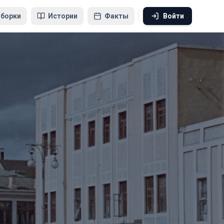
борки
Истории
Факты
Войти