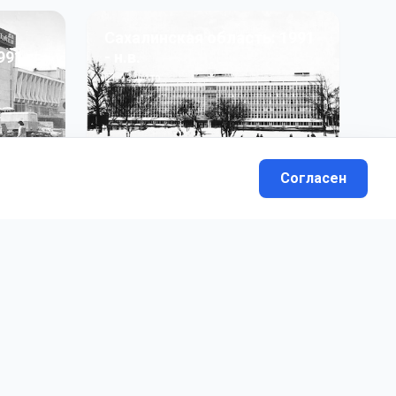
Сахалинская область: 1991
991 гг
- н.в.
13
фото
Согласен
вателей.