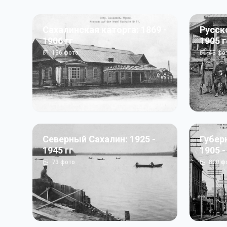
Сахалинская каторга: 1869 -
Русск
1906 гг
1905 
156
фото
43
фо
Северный Сахалин: 1925 -
Губер
1945 гг
1905 -
73
фото
820
ф