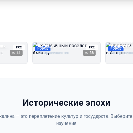
Пограничный посёлок
Прогулка 
чик
Амбецу
в А‑порте
1920
1923
НОВОЕ
НОВОЕ
41
Автор неизвестен
38
Автор неизв
Исторические эпохи
халина — это переплетение культур и государств. Выберите
изучения.