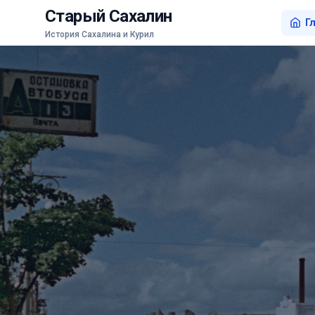
Старый Сахалин
Г
История Сахалина и Курил