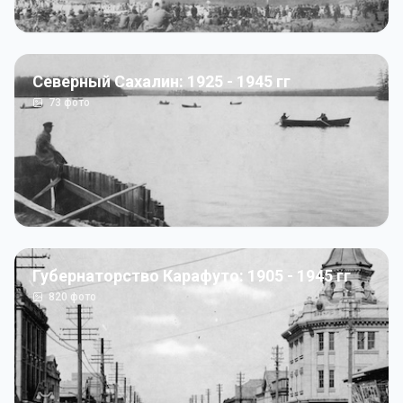
Северный Сахалин: 1925 - 1945 гг
73
фото
Губернаторство Карафуто: 1905 - 1945 гг
820
фото