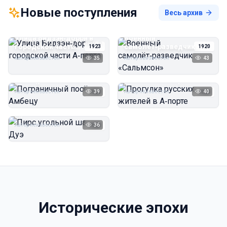
Новые поступления
Весь архив
Улица Бидзэн‑дорри в
Военный
городской части
самолёт‑разведчик
1923
1920
А‑порта
«Сальмсон»
Автор неизвестен
35
Автор неизвестен
43
Пограничный посёлок
Прогулка русских
Амбецу
жителей в А‑порте
Автор неизвестен
39
Автор неизвестен
40
1923
1923
Пирс угольной шахты
Дуэ
Автор неизвестен
36
1923
Исторические эпохи