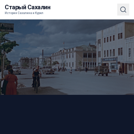
Старый Сахалин
История Сахалина и Курил