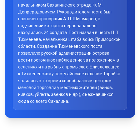
начальником Сахалинского отряда Ф. М.
Депрерадовичем. Руководителем поста был
назначен прапорщик А. П. Шишмарёв, в
подчинении которого первоначально
находились 24 солдата. Пост назван в честь П. Т.
Тихменева, начальника штаба войск Приморской
области. Создание Тихменевского поста
позволило русской администрации острова
вести постоянное наблюдение за положением в
селениях и на рыбных промыслах. Близлежащее
к Тихменевскому посту айнское селение Тарайка
являлось в то время своеобразным центром
меновой торговли у местных жителей (айнов,
нивхов, уйльта, эвенков и др.), съезжавшихся
сюда со всего Сахалина.