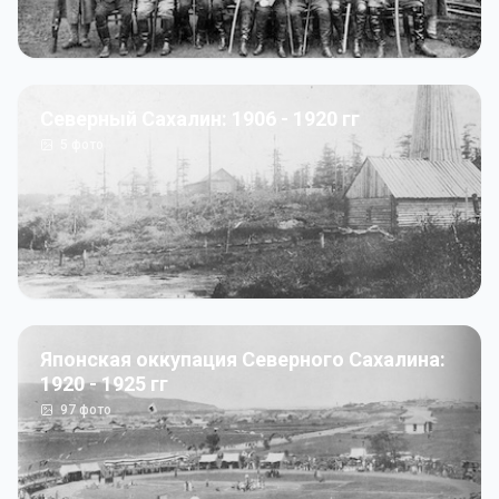
Северный Сахалин: 1906 - 1920 гг
5
фото
Японская оккупация Северного Сахалина:
1920 - 1925 гг
97
фото