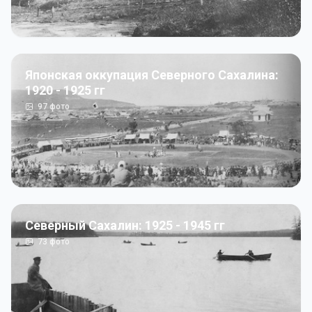
Японская оккупация Северного Сахалина:
1920 - 1925 гг
97
фото
Северный Сахалин: 1925 - 1945 гг
73
фото