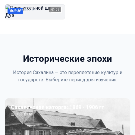
Дуэ
Автор неизвестен
35
1923
НОВОЕ
Исторические эпохи
История Сахалина — это переплетение культур и
государств. Выберите период для изучения.
Сахалинская каторга: 1869 - 1906 гг
156
фото