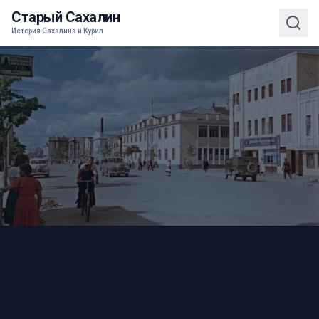
Старый Сахалин
История Сахалина и Курил