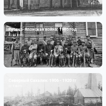
Русско-Японская война: 1905 год
43
фото
Северный Сахалин: 1906 - 1920 гг
5
фото