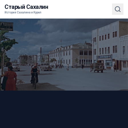
Старый Сахалин
История Сахалина и Курил