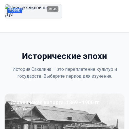
Дуэ
Автор неизвестен
35
1923
НОВОЕ
Исторические эпохи
История Сахалина — это переплетение культур и
государств. Выберите период для изучения.
Сахалинская каторга: 1869 - 1906 гг
156
фото