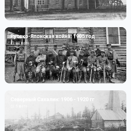
Русско-Японская война: 1905 год
43
фото
Северный Сахалин: 1906 - 1920 гг
5
фото