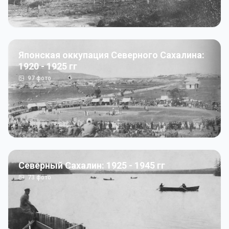
Японская оккупация Северного Сахалина:
1920 - 1925 гг
97
фото
Северный Сахалин: 1925 - 1945 гг
73
фото