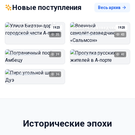
Новые поступления
Весь архив
Улица Бидзэн‑дорри в
Военный
городской части
самолёт‑разведчик
1923
1920
А‑порта
«Сальмсон»
Автор неизвестен
35
Автор неизвестен
43
Пограничный посёлок
Прогулка русских
Амбецу
жителей в А‑порте
Автор неизвестен
39
Автор неизвестен
40
1923
1923
Пирс угольной шахты
Дуэ
Автор неизвестен
36
1923
Исторические эпохи