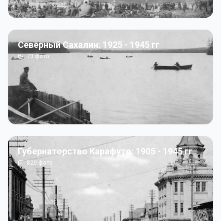
Северный Сахалин: 1925 - 1945 гг
73
фото
Губернаторство Карафуто: 1905 - 1945 гг
820
фото