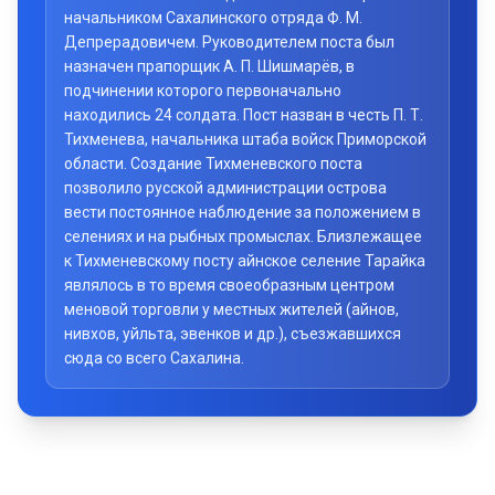
начальником Сахалинского отряда Ф. М.
Депрерадовичем. Руководителем поста был
назначен прапорщик А. П. Шишмарёв, в
подчинении которого первоначально
находились 24 солдата. Пост назван в честь П. Т.
Тихменева, начальника штаба войск Приморской
области. Создание Тихменевского поста
позволило русской администрации острова
вести постоянное наблюдение за положением в
селениях и на рыбных промыслах. Близлежащее
к Тихменевскому посту айнское селение Тарайка
являлось в то время своеобразным центром
меновой торговли у местных жителей (айнов,
нивхов, уйльта, эвенков и др.), съезжавшихся
сюда со всего Сахалина.