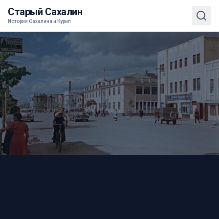
Старый Сахалин
История Сахалина и Курил