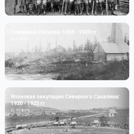
Северный Сахалин: 1906 - 1920 гг
5
фото
Японская оккупация Северного Сахалина:
1920 - 1925 гг
97
фото