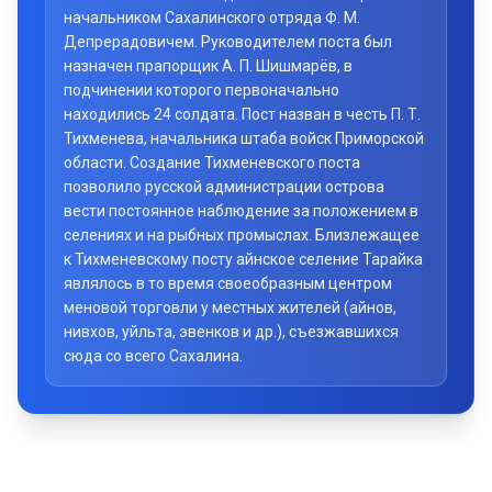
начальником Сахалинского отряда Ф. М.
Депрерадовичем. Руководителем поста был
назначен прапорщик А. П. Шишмарёв, в
подчинении которого первоначально
находились 24 солдата. Пост назван в честь П. Т.
Тихменева, начальника штаба войск Приморской
области. Создание Тихменевского поста
позволило русской администрации острова
вести постоянное наблюдение за положением в
селениях и на рыбных промыслах. Близлежащее
к Тихменевскому посту айнское селение Тарайка
являлось в то время своеобразным центром
меновой торговли у местных жителей (айнов,
нивхов, уйльта, эвенков и др.), съезжавшихся
сюда со всего Сахалина.