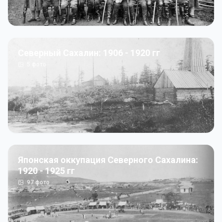
Северный Сахалин: 1906 - 1920 гг
5
фото
Японская оккупация Северного Сахалина:
1920 - 1925 гг
97
фото