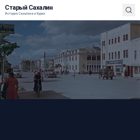
Старый Сахалин
История Сахалина и Курил