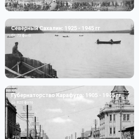
Северный Сахалин: 1925 - 1945 гг
73
фото
Губернаторство Карафуто: 1905 - 1945 гг
820
фото