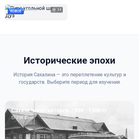
Дуэ
Автор неизвестен
34
1923
НОВОЕ
Исторические эпохи
История Сахалина — это переплетение культур и
государств. Выберите период для изучения.
Сахалинская каторга: 1869 - 1906 гг
156
фото