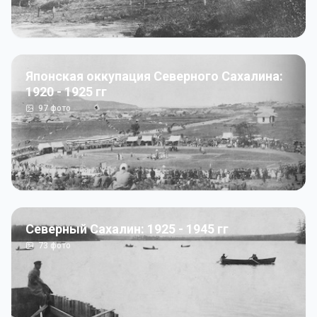
Японская оккупация Северного Сахалина:
1920 - 1925 гг
97
фото
Северный Сахалин: 1925 - 1945 гг
73
фото