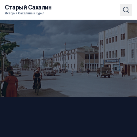
Старый Сахалин
История Сахалина и Курил