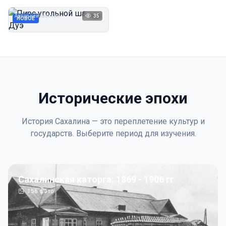
Дуэ
Автор неизвестен
35
1923
НОВОЕ
Исторические эпохи
История Сахалина — это переплетение культур и
государств. Выберите период для изучения.
Сахалинская каторга: 1869 - 1906 гг
156
фото