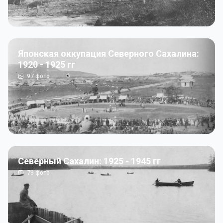
Японская оккупация Северного Сахалина:
1920 - 1925 гг
97
фото
Северный Сахалин: 1925 - 1945 гг
73
фото