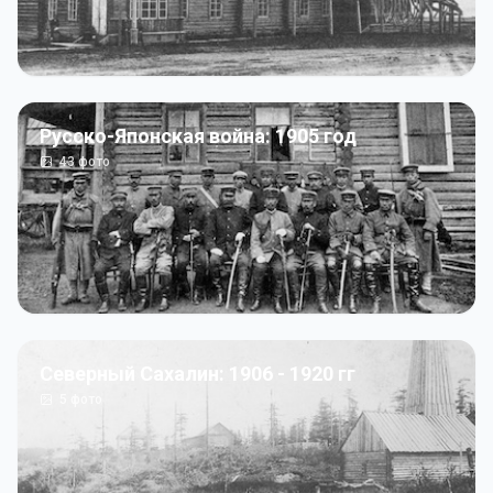
Русско-Японская война: 1905 год
43
фото
Северный Сахалин: 1906 - 1920 гг
5
фото