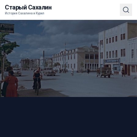
Старый Сахалин
История Сахалина и Курил