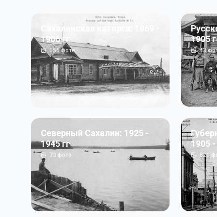
Сахалинская каторга: 1869 -
Русск
1906 гг
1905 
156
фото
43
фо
Северный Сахалин: 1925 -
Губер
1945 гг
1905 -
73
фото
820
ф