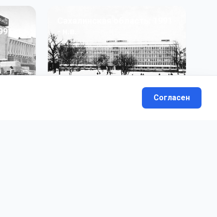
Сахалинская область: 1991
991 гг
- н.в.
13
фото
Согласен
вателей.