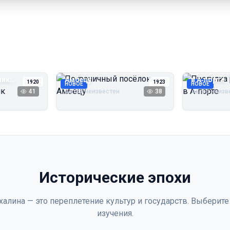
Пограничный посёлок
Прогулка 
чик
Амбецу
в А‑порте
1920
1923
НОВОЕ
НОВОЕ
41
Автор неизвестен
38
Автор неизв
Исторические эпохи
халина — это переплетение культур и государств. Выберите
изучения.