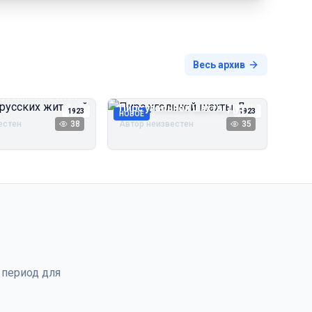
Весь архив
русских жителей
Пирс угольной шахты Дуэ
1923
1923
НОВОЕ
естен
38
Автор неизвестен
35
 период для