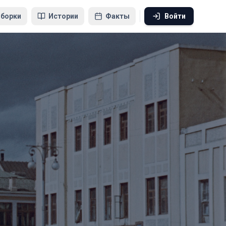
борки
Истории
Факты
Войти