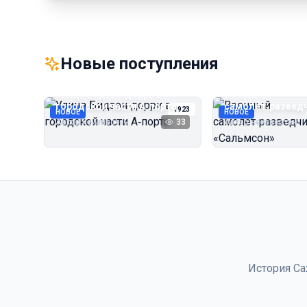
Новые поступления
Улица Бидзэн‑дорри в
Военный
городской части А‑порта
самолёт‑развед
1923
НОВОЕ
НОВОЕ
«Сальмсон»
Автор неизвестен
33
Автор неизвестен
История Са