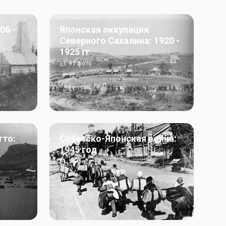
06 -
Японская оккупация
Северного Сахалина: 1920 -
1925 гг
97
фото
тто:
Советско-Японская война:
1945 год
50
фото