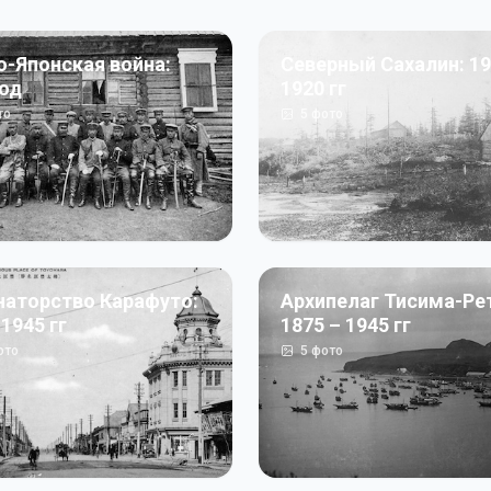
о-Японская война:
Северный Сахалин: 19
год
1920 гг
то
5
фото
наторство Карафуто:
Архипелаг Тисима-Ре
 1945 гг
1875 – 1945 гг
ото
5
фото