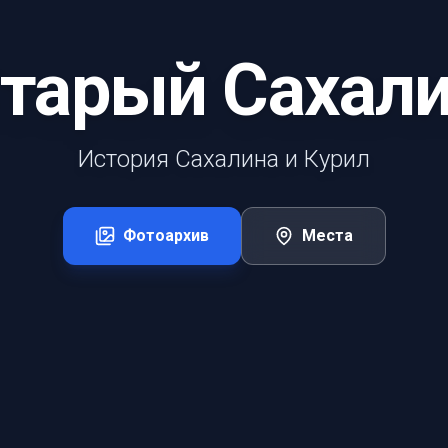
тарый Сахал
История Сахалина и Курил
Фотоархив
Места