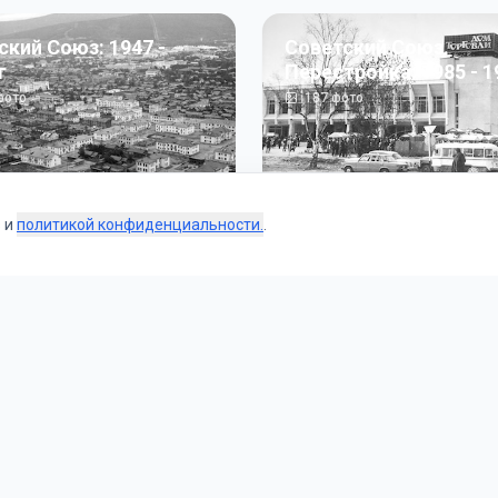
ский Союз: 1947 -
Советский Союз.
г
Перестройка: 1985 - 1
ото
187
фото
s и
политикой конфиденциальности.
.
Коллекции
 и тематические подборки от наших редакторов и пользо