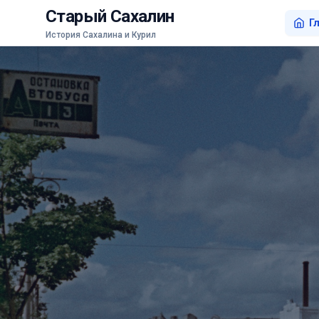
Старый Сахалин
Г
История Сахалина и Курил