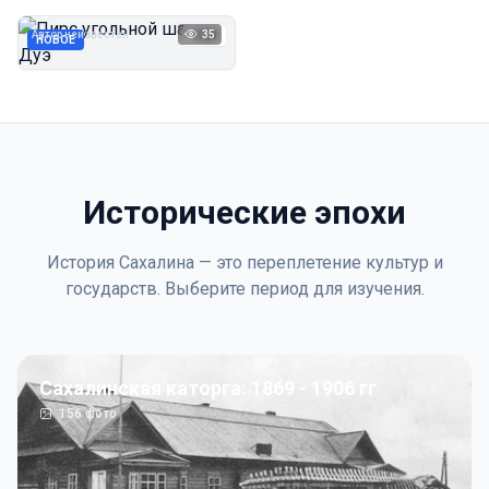
Дуэ
Автор неизвестен
35
1923
НОВОЕ
Исторические эпохи
История Сахалина — это переплетение культур и
государств. Выберите период для изучения.
Сахалинская каторга: 1869 - 1906 гг
156
фото