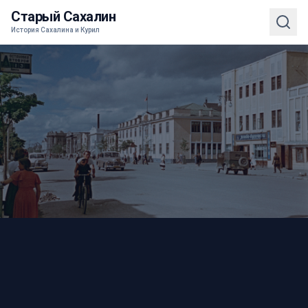
Старый Сахалин
История Сахалина и Курил