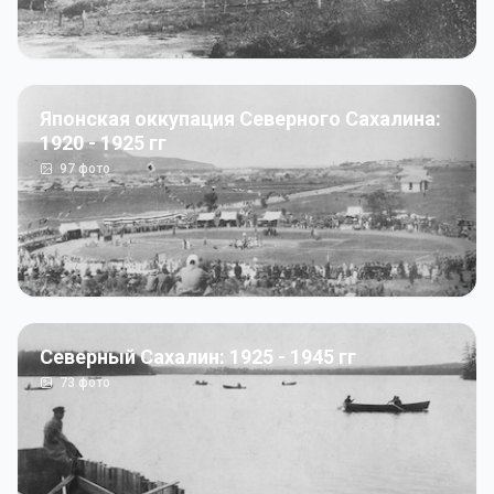
Японская оккупация Северного Сахалина:
1920 - 1925 гг
97
фото
Северный Сахалин: 1925 - 1945 гг
73
фото