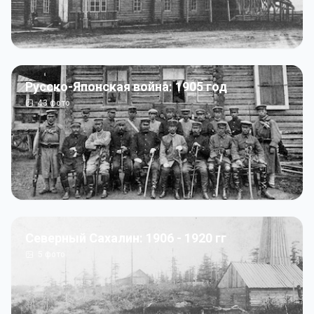
Русско-Японская война: 1905 год
43
фото
Северный Сахалин: 1906 - 1920 гг
5
фото