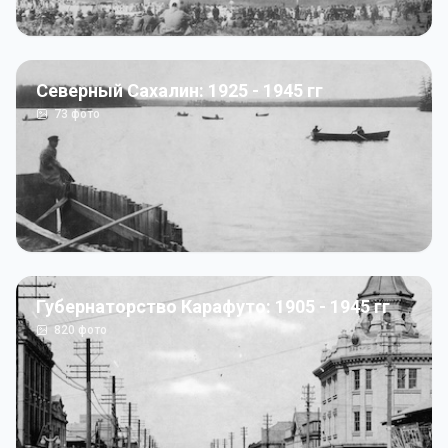
Северный Сахалин: 1925 - 1945 гг
73
фото
Губернаторство Карафуто: 1905 - 1945 гг
820
фото