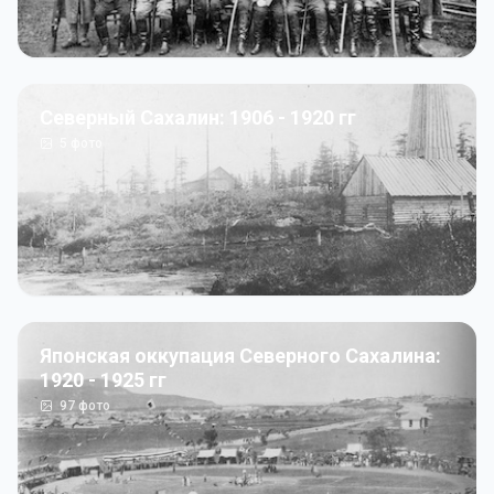
Северный Сахалин: 1906 - 1920 гг
5
фото
Японская оккупация Северного Сахалина:
1920 - 1925 гг
97
фото