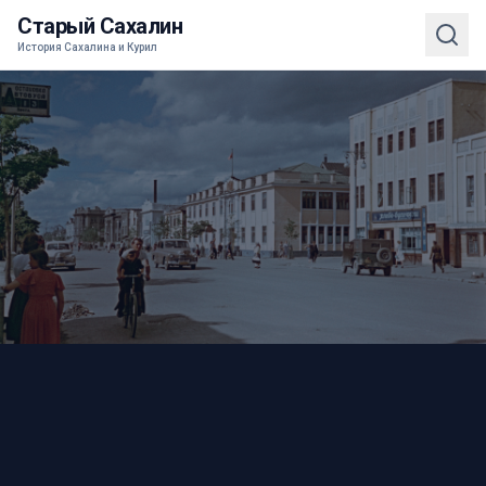
Старый Сахалин
История Сахалина и Курил