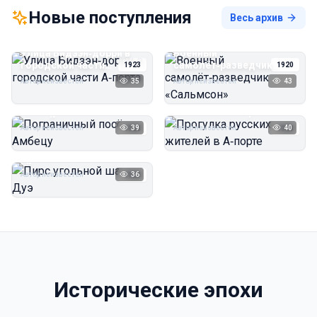
Новые поступления
Весь архив
Улица Бидзэн‑дорри в
Военный
городской части
самолёт‑разведчик
1923
1920
А‑порта
«Сальмсон»
Автор неизвестен
35
Автор неизвестен
43
Пограничный посёлок
Прогулка русских
Амбецу
жителей в А‑порте
Автор неизвестен
39
Автор неизвестен
40
1923
1923
Пирс угольной шахты
Дуэ
Автор неизвестен
36
1923
Исторические эпохи