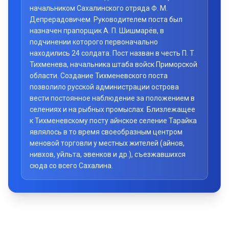
начальником Сахалинского отряда Ф. М.
Депрерадовичем. Руководителем поста был
назначен прапорщик А. П. Шишмарёв, в
подчинении которого первоначально
находились 24 солдата. Пост назван в честь П. Т.
Тихменева, начальника штаба войск Приморской
области. Создание Тихменевского поста
позволило русской администрации острова
вести постоянное наблюдение за положением в
селениях и на рыбных промыслах. Близлежащее
к Тихменевскому посту айнское селение Тарайка
являлось в то время своеобразным центром
меновой торговли у местных жителей (айнов,
нивхов, уйльта, эвенков и др.), съезжавшихся
сюда со всего Сахалина.