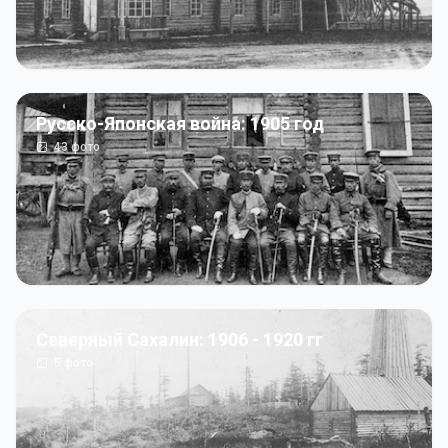
Русско-Японская война: 1905 год
43
фото
Северный Сахалин: 1906 - 1920 гг
5
фото