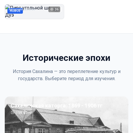
Дуэ
Автор неизвестен
36
1923
НОВОЕ
Исторические эпохи
История Сахалина — это переплетение культур и
государств. Выберите период для изучения.
Сахалинская каторга: 1869 - 1906 гг
156
фото