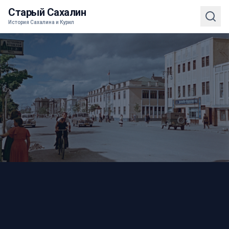
Старый Сахалин
История Сахалина и Курил