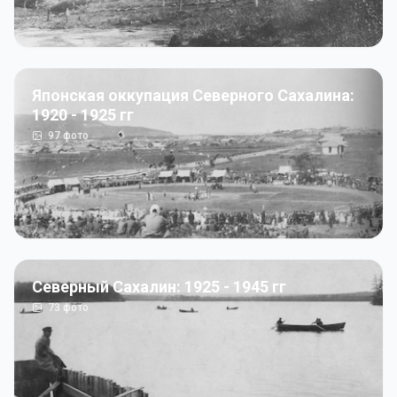
Японская оккупация Северного Сахалина:
1920 - 1925 гг
97
фото
Северный Сахалин: 1925 - 1945 гг
73
фото