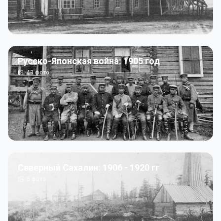
Русско-Японская война: 1905 год
43
фото
Северный Сахалин: 1906 - 1920 гг
5
фото