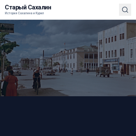
Старый Сахалин
История Сахалина и Курил