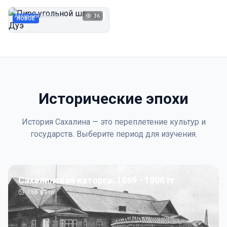
Дуэ
Автор неизвестен
36
1923
НОВОЕ
Исторические эпохи
История Сахалина — это переплетение культур и
государств. Выберите период для изучения.
Сахалинская каторга: 1869 - 1906 гг
156
фото