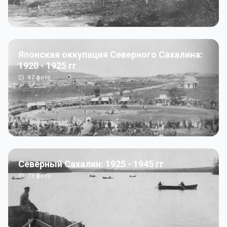
Японская оккупация Северного Сахалина:
1920 - 1925 гг
97
фото
Северный Сахалин: 1925 - 1945 гг
73
фото