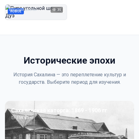
Дуэ
Автор неизвестен
35
1923
НОВОЕ
Исторические эпохи
История Сахалина — это переплетение культур и
государств. Выберите период для изучения.
Сахалинская каторга: 1869 - 1906 гг
156
фото