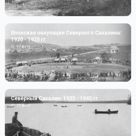
Японская оккупация Северного Сахалина:
1920 - 1925 гг
97
фото
Северный Сахалин: 1925 - 1945 гг
73
фото