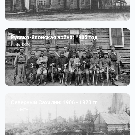
Русско-Японская война: 1905 год
43
фото
Северный Сахалин: 1906 - 1920 гг
5
фото