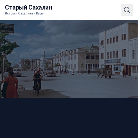
Старый Сахалин
История Сахалина и Курил