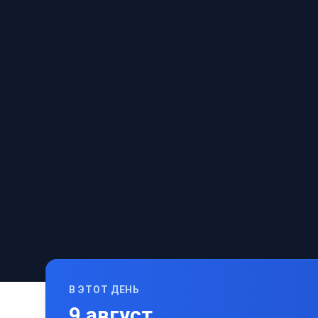
В ЭТОТ ДЕНЬ
9
август