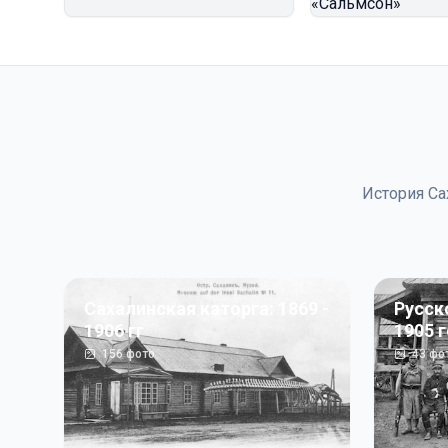
История Са
Сахалинская каторга: 1869 -
Русск
1906 гг
1905 
156
фото
43
фо