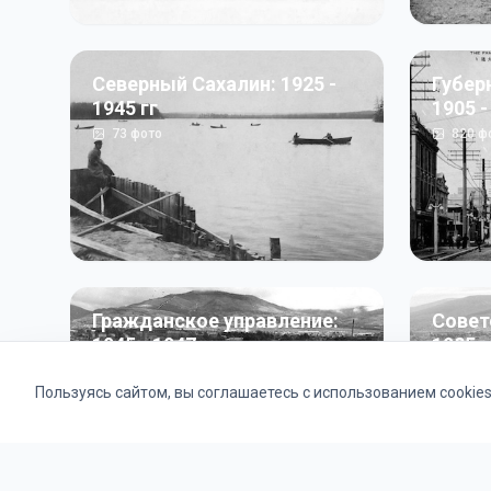
Северный Сахалин: 1925 -
Губер
1945 гг
1905 -
73
фото
820
ф
Гражданское управление:
Совет
1945 - 1947 гг
1985 г
22
фото
2121
ф
Пользуясь сайтом, вы соглашаетесь с использованием cookie