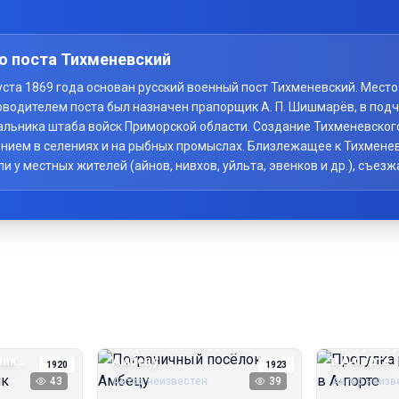
о поста Тихменевский
вгуста 1869 года основан русский военный пост Тихменевский. Мес
оводителем поста был назначен прапорщик А. П. Шишмарёв, в под
начальника штаба войск Приморской области. Создание Тихменевско
нием в селениях и на рыбных промыслах. Близлежащее к Тихменев
у местных жителей (айнов, нивхов, уйльта, эвенков и др.), съезж
Пограничный посёлок
Прогулка 
чик
Амбецу
в А‑порте
1920
1923
43
Автор неизвестен
39
Автор неизв