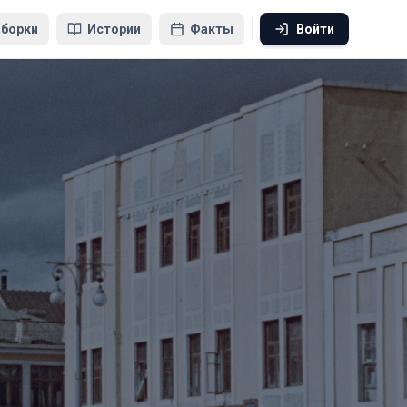
борки
Истории
Факты
Войти