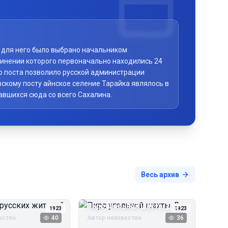
то для него было выбрано начальником
чинении которого первоначально находились 24
го поста позволило русской администрации
скому посту айнское селение Тарайка являлось в
авшихся сюда со всего Сахалина.
Весь архив
русских жителей
Пирс угольной шахты Дуэ
1923
1923
естен
40
Автор неизвестен
36