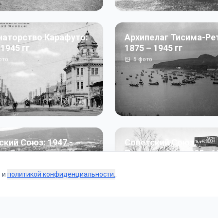
наторство Карафуто:
Архипелаг Тисима-Ре
 1945 гг
1875 – 1945 гг
ото
5
фото
ский Союз: 1947 -
Советский Союз.
г
Перестройка: 1985 - 1
ото
187
фото
s и
политикой конфиденциальности.
.