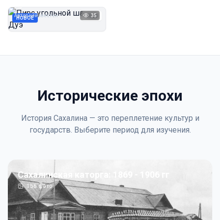
Дуэ
Автор неизвестен
35
1923
НОВОЕ
Исторические эпохи
История Сахалина — это переплетение культур и
государств. Выберите период для изучения.
Сахалинская каторга: 1869 - 1906 гг
156
фото