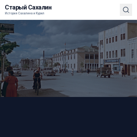
Старый Сахалин
История Сахалина и Курил