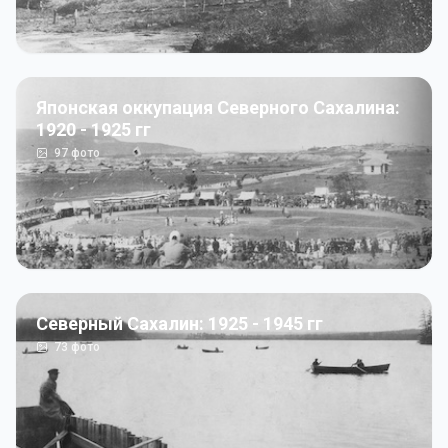
Японская оккупация Северного Сахалина:
1920 - 1925 гг
97
фото
Северный Сахалин: 1925 - 1945 гг
73
фото