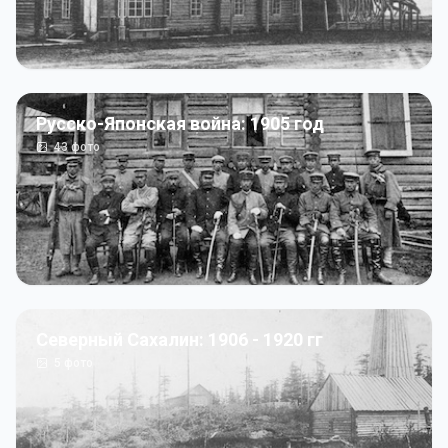
Русско-Японская война: 1905 год
43
фото
Северный Сахалин: 1906 - 1920 гг
5
фото