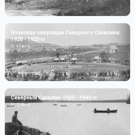
Японская оккупация Северного Сахалина:
1920 - 1925 гг
97
фото
Северный Сахалин: 1925 - 1945 гг
73
фото