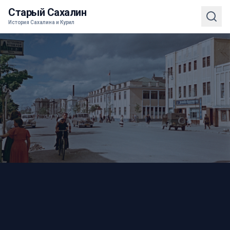
Старый Сахалин
История Сахалина и Курил