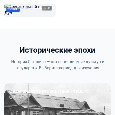
Дуэ
Автор неизвестен
35
1923
НОВОЕ
Исторические эпохи
История Сахалина — это переплетение культур и
государств. Выберите период для изучения.
Сахалинская каторга: 1869 - 1906 гг
156
фото