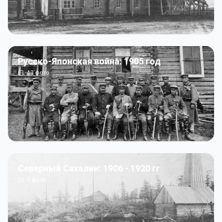
Русско-Японская война: 1905 год
43
фото
Северный Сахалин: 1906 - 1920 гг
5
фото