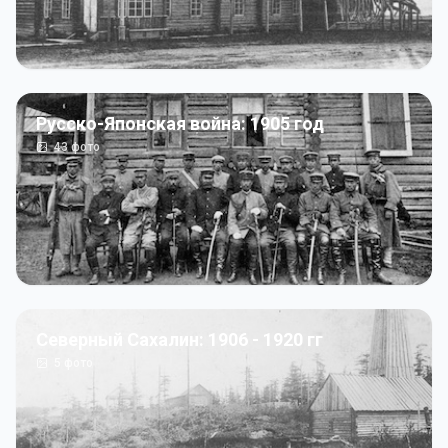
Русско-Японская война: 1905 год
43
фото
Северный Сахалин: 1906 - 1920 гг
5
фото