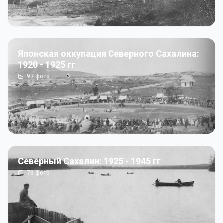
Японская оккупация Северного Сахалина:
1920 - 1925 гг
97
фото
Северный Сахалин: 1925 - 1945 гг
73
фото