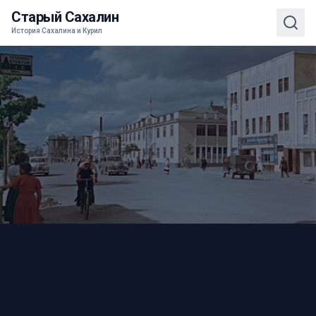
Старый Сахалин
История Сахалина и Курил