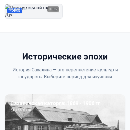
Дуэ
Автор неизвестен
35
1923
НОВОЕ
Исторические эпохи
История Сахалина — это переплетение культур и
государств. Выберите период для изучения.
Сахалинская каторга: 1869 - 1906 гг
156
фото