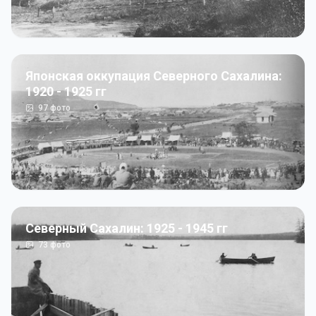
Японская оккупация Северного Сахалина:
1920 - 1925 гг
97
фото
Северный Сахалин: 1925 - 1945 гг
73
фото