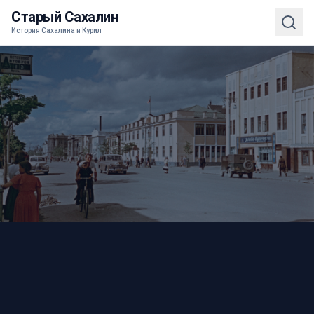
Старый Сахалин
История Сахалина и Курил