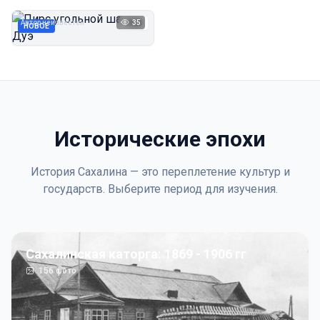
Дуэ
Автор неизвестен
35
1923
НОВОЕ
Исторические эпохи
История Сахалина — это переплетение культур и
государств. Выберите период для изучения.
Сахалинская каторга: 1869 - 1906 гг
156
фото