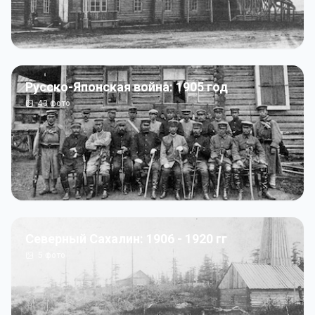
Русско-Японская война: 1905 год
43
фото
Северный Сахалин: 1906 - 1920 гг
5
фото