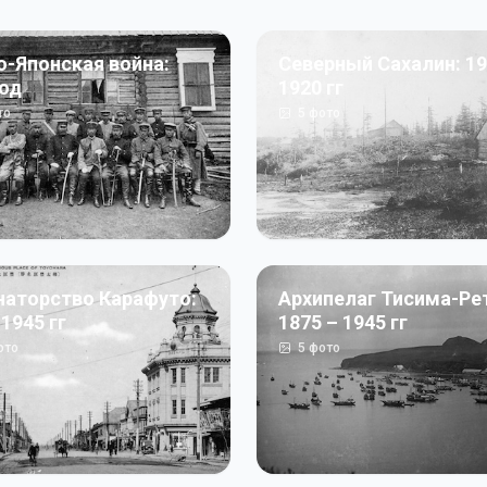
о-Японская война:
Северный Сахалин: 19
год
1920 гг
то
5
фото
наторство Карафуто:
Архипелаг Тисима-Ре
 1945 гг
1875 – 1945 гг
ото
5
фото