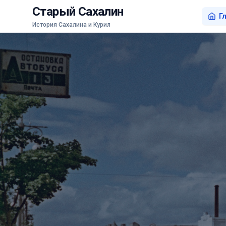
Старый Сахалин
Г
История Сахалина и Курил