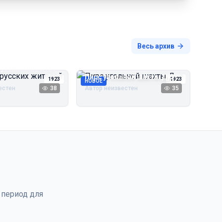
Весь архив
русских жителей
Пирс угольной шахты Дуэ
1923
1923
НОВОЕ
естен
38
Автор неизвестен
35
 период для