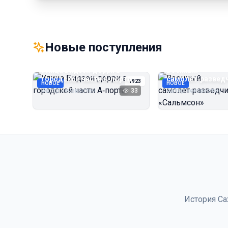
Новые поступления
Улица Бидзэн‑дорри в
Военный
городской части А‑порта
самолёт‑развед
1923
НОВОЕ
НОВОЕ
«Сальмсон»
Автор неизвестен
33
Автор неизвестен
История Са