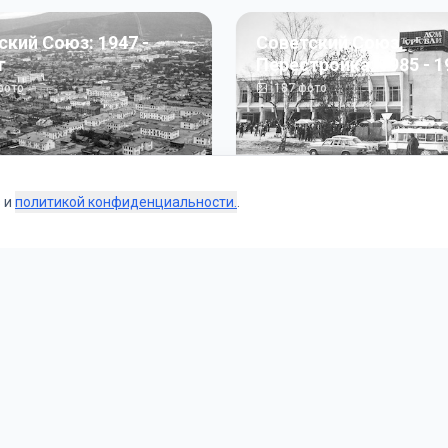
ский Союз: 1947 -
Советский Союз.
г
Перестройка: 1985 - 1
ото
187
фото
s и
политикой конфиденциальности.
.
Коллекции
 и тематические подборки от наших редакторов и пользо