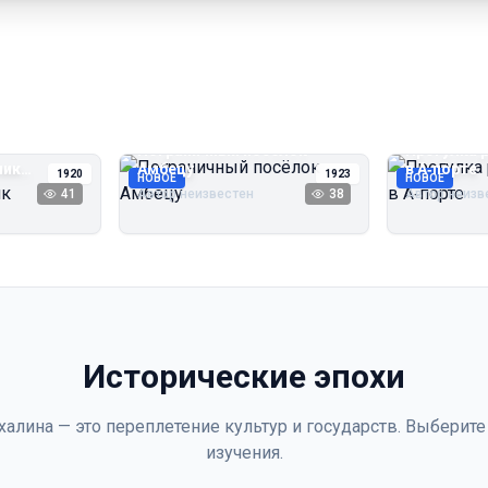
Пограничный посёлок
Прогулка 
чик
Амбецу
в А‑порте
1920
1923
НОВОЕ
НОВОЕ
41
Автор неизвестен
38
Автор неизв
Исторические эпохи
халина — это переплетение культур и государств. Выберите
изучения.