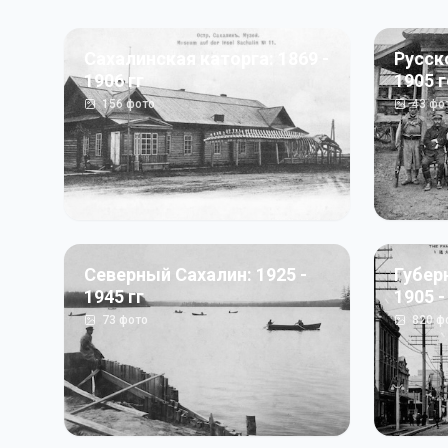
Сахалинская каторга: 1869 -
Русск
1906 гг
1905 
156
фото
43
фо
Северный Сахалин: 1925 -
Губер
1945 гг
1905 -
73
фото
820
ф