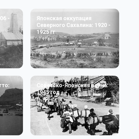
06 -
Японская оккупация
Северного Сахалина: 1920 -
1925 гг
97
фото
тто:
Советско-Японская война:
1945 год
50
фото