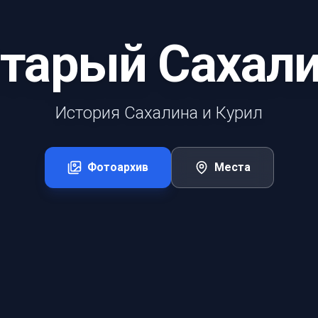
тарый Сахал
История Сахалина и Курил
Фотоархив
Места