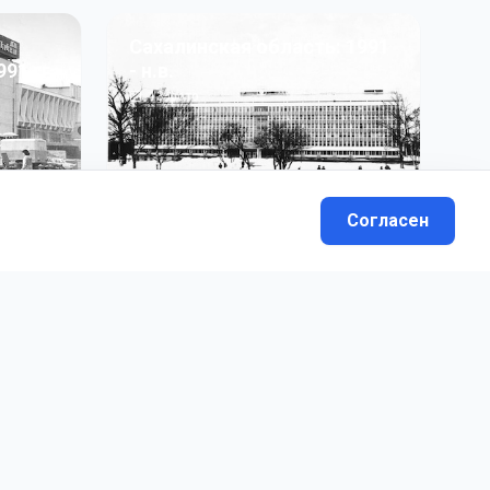
Сахалинская область: 1991
991 гг
- н.в.
13
фото
Согласен
вателей.