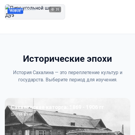
Дуэ
Автор неизвестен
35
1923
НОВОЕ
Исторические эпохи
История Сахалина — это переплетение культур и
государств. Выберите период для изучения.
Сахалинская каторга: 1869 - 1906 гг
156
фото