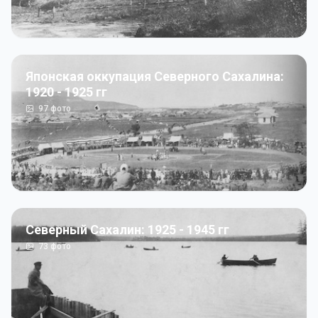
Японская оккупация Северного Сахалина:
1920 - 1925 гг
97
фото
Северный Сахалин: 1925 - 1945 гг
73
фото