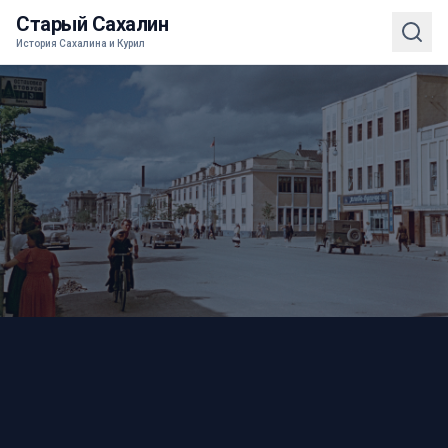
Старый Сахалин
История Сахалина и Курил