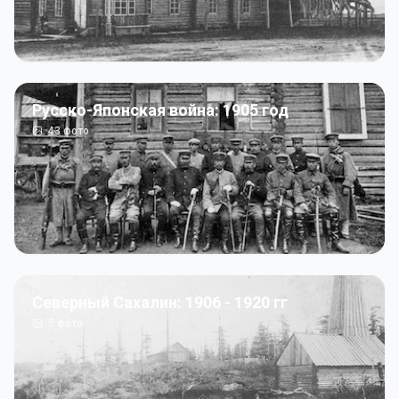
Русско-Японская война: 1905 год
43
фото
Северный Сахалин: 1906 - 1920 гг
5
фото