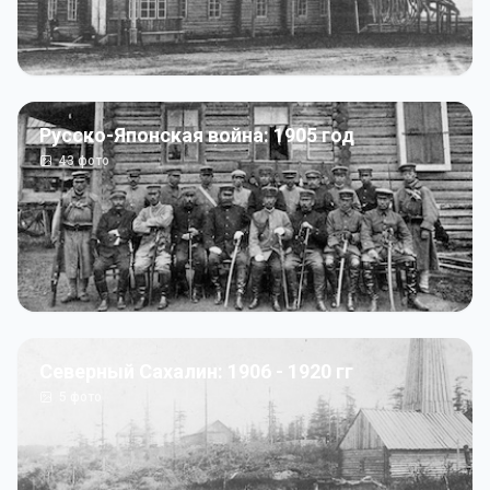
Русско-Японская война: 1905 год
43
фото
Северный Сахалин: 1906 - 1920 гг
5
фото