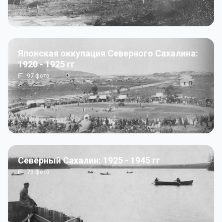
Японская оккупация Северного Сахалина:
1920 - 1925 гг
97
фото
Северный Сахалин: 1925 - 1945 гг
73
фото