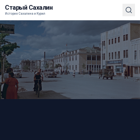
Старый Сахалин
История Сахалина и Курил