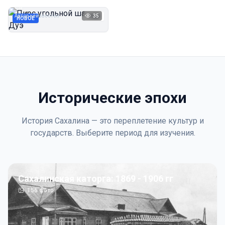
Дуэ
Автор неизвестен
35
1923
НОВОЕ
Исторические эпохи
История Сахалина — это переплетение культур и
государств. Выберите период для изучения.
Сахалинская каторга: 1869 - 1906 гг
156
фото