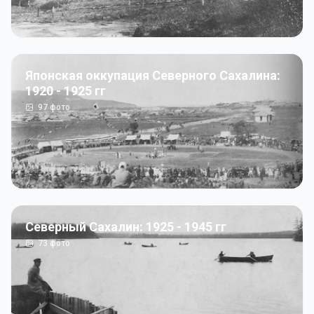
Японская оккупация Северного Сахалина:
1920 - 1925 гг
97
фото
Северный Сахалин: 1925 - 1945 гг
73
фото