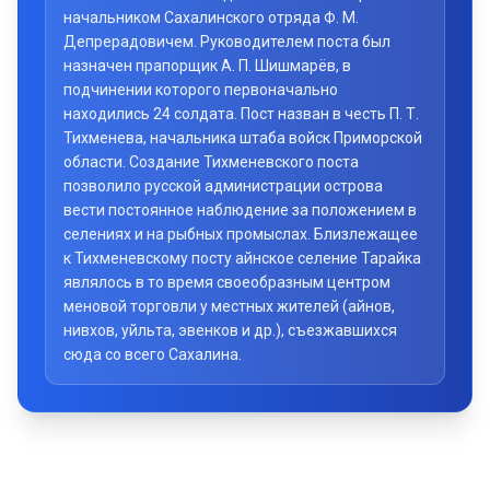
начальником Сахалинского отряда Ф. М.
Депрерадовичем. Руководителем поста был
назначен прапорщик А. П. Шишмарёв, в
подчинении которого первоначально
находились 24 солдата. Пост назван в честь П. Т.
Тихменева, начальника штаба войск Приморской
области. Создание Тихменевского поста
позволило русской администрации острова
вести постоянное наблюдение за положением в
селениях и на рыбных промыслах. Близлежащее
к Тихменевскому посту айнское селение Тарайка
являлось в то время своеобразным центром
меновой торговли у местных жителей (айнов,
нивхов, уйльта, эвенков и др.), съезжавшихся
сюда со всего Сахалина.