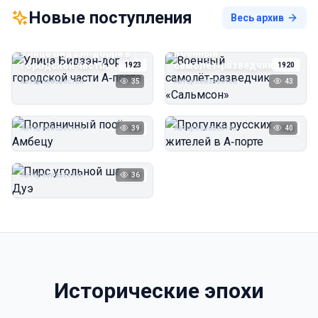
Новые поступления
Весь архив
Улица Бидзэн‑дорри в
Военный
городской части
самолёт‑разведчик
1923
1920
А‑порта
«Сальмсон»
Автор неизвестен
35
Автор неизвестен
43
Пограничный посёлок
Прогулка русских
Амбецу
жителей в А‑порте
Автор неизвестен
39
Автор неизвестен
40
1923
1923
Пирс угольной шахты
Дуэ
Автор неизвестен
36
1923
Исторические эпохи