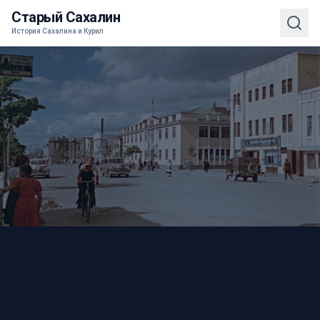
Старый Сахалин
История Сахалина и Курил