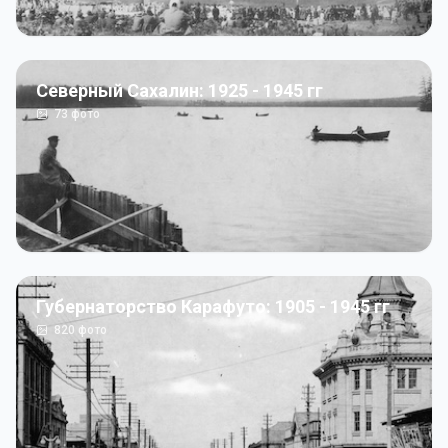
Северный Сахалин: 1925 - 1945 гг
73
фото
Губернаторство Карафуто: 1905 - 1945 гг
820
фото