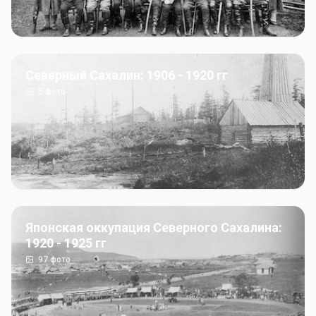
Северный Сахалин: 1906 - 1920 гг
5
фото
Японская оккупация Северного Сахалина:
1920 - 1925 гг
97
фото