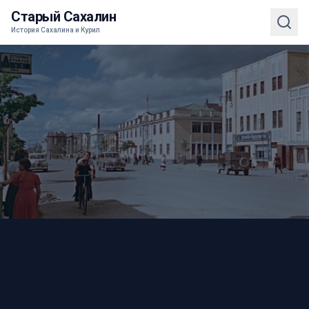
Старый Сахалин
История Сахалина и Курил