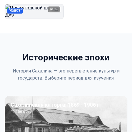
Дуэ
Автор неизвестен
36
1923
НОВОЕ
Исторические эпохи
История Сахалина — это переплетение культур и
государств. Выберите период для изучения.
Сахалинская каторга: 1869 - 1906 гг
156
фото