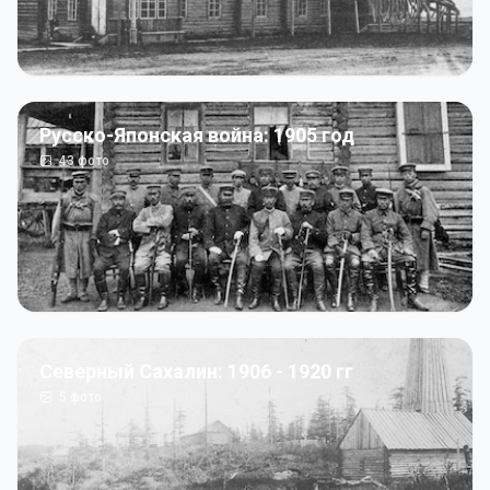
Русско-Японская война: 1905 год
43
фото
Северный Сахалин: 1906 - 1920 гг
5
фото