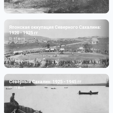
Японская оккупация Северного Сахалина:
1920 - 1925 гг
97
фото
Северный Сахалин: 1925 - 1945 гг
73
фото