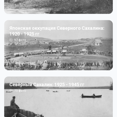
Японская оккупация Северного Сахалина:
1920 - 1925 гг
97
фото
Северный Сахалин: 1925 - 1945 гг
73
фото