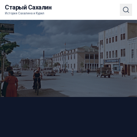
Старый Сахалин
История Сахалина и Курил