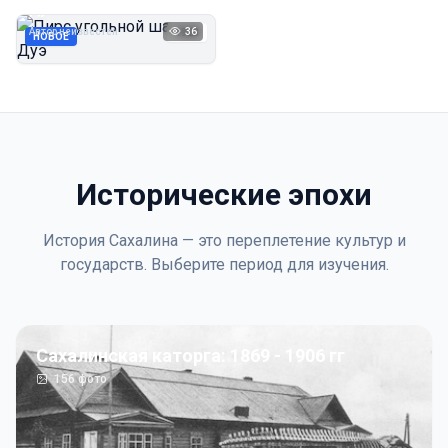
Дуэ
Автор неизвестен
36
1923
НОВОЕ
Исторические эпохи
История Сахалина — это переплетение культур и
государств. Выберите период для изучения.
Сахалинская каторга: 1869 - 1906 гг
156
фото