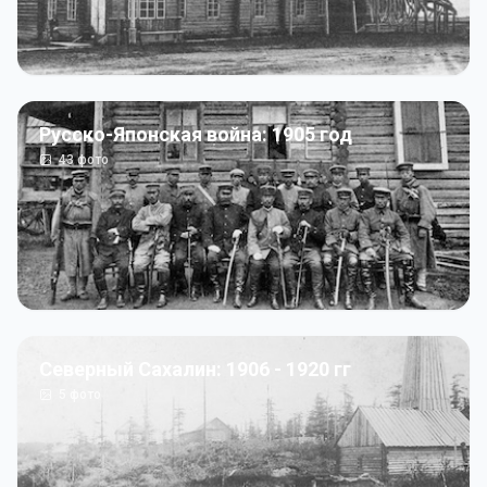
Русско-Японская война: 1905 год
43
фото
Северный Сахалин: 1906 - 1920 гг
5
фото