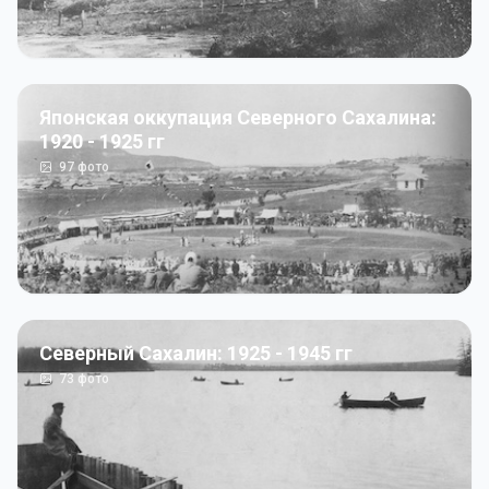
Японская оккупация Северного Сахалина:
1920 - 1925 гг
97
фото
Северный Сахалин: 1925 - 1945 гг
73
фото