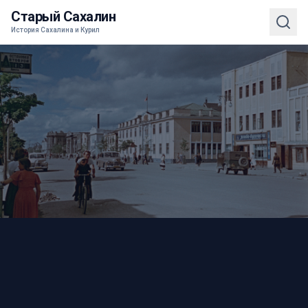
Старый Сахалин
История Сахалина и Курил