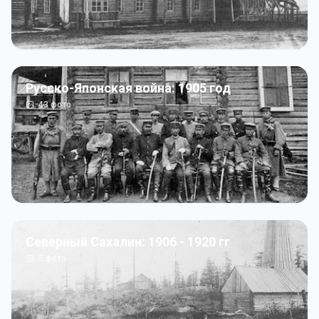
Русско-Японская война: 1905 год
43
фото
Северный Сахалин: 1906 - 1920 гг
5
фото