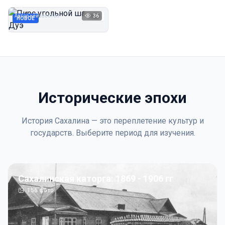
Дуэ
Автор неизвестен
36
1923
НОВОЕ
Исторические эпохи
История Сахалина — это переплетение культур и
государств. Выберите период для изучения.
Сахалинская каторга: 1869 - 1906 гг
156
фото