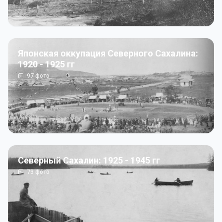
Японская оккупация Северного Сахалина:
1920 - 1925 гг
97
фото
Северный Сахалин: 1925 - 1945 гг
73
фото