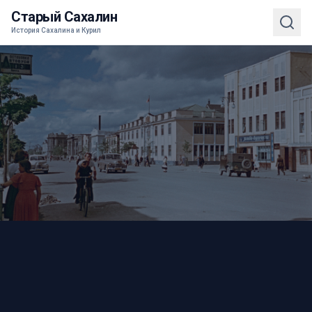
Старый Сахалин
История Сахалина и Курил