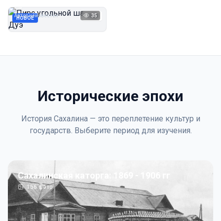
Дуэ
Автор неизвестен
35
1923
НОВОЕ
Исторические эпохи
История Сахалина — это переплетение культур и
государств. Выберите период для изучения.
Сахалинская каторга: 1869 - 1906 гг
156
фото