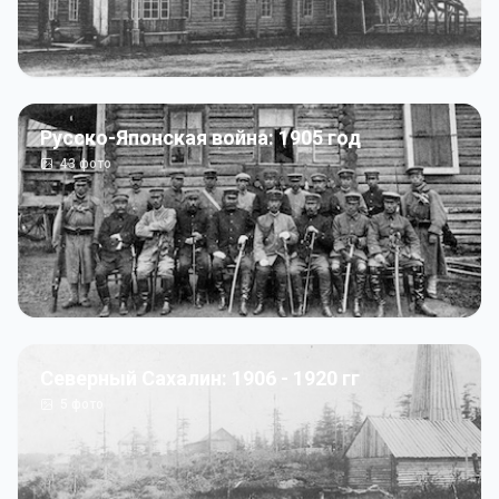
Русско-Японская война: 1905 год
43
фото
Северный Сахалин: 1906 - 1920 гг
5
фото