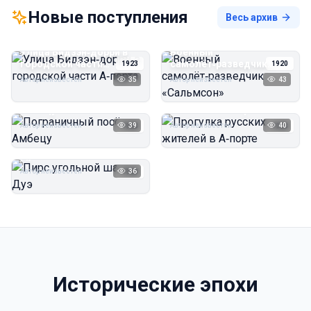
Новые поступления
Весь архив
Улица Бидзэн‑дорри в
Военный
городской части
самолёт‑разведчик
1923
1920
А‑порта
«Сальмсон»
Автор неизвестен
35
Автор неизвестен
43
Пограничный посёлок
Прогулка русских
Амбецу
жителей в А‑порте
Автор неизвестен
39
Автор неизвестен
40
1923
1923
Пирс угольной шахты
Дуэ
Автор неизвестен
36
1923
Исторические эпохи