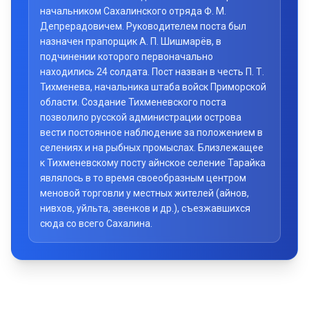
начальником Сахалинского отряда Ф. М.
Депрерадовичем. Руководителем поста был
назначен прапорщик А. П. Шишмарёв, в
подчинении которого первоначально
находились 24 солдата. Пост назван в честь П. Т.
Тихменева, начальника штаба войск Приморской
области. Создание Тихменевского поста
позволило русской администрации острова
вести постоянное наблюдение за положением в
селениях и на рыбных промыслах. Близлежащее
к Тихменевскому посту айнское селение Тарайка
являлось в то время своеобразным центром
меновой торговли у местных жителей (айнов,
нивхов, уйльта, эвенков и др.), съезжавшихся
сюда со всего Сахалина.