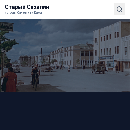
Старый Сахалин
История Сахалина и Курил