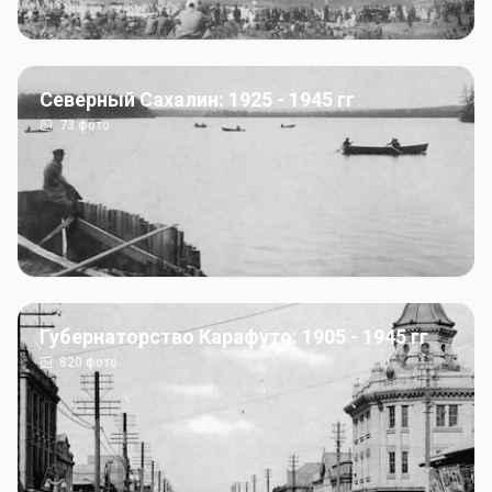
Северный Сахалин: 1925 - 1945 гг
73
фото
Губернаторство Карафуто: 1905 - 1945 гг
820
фото