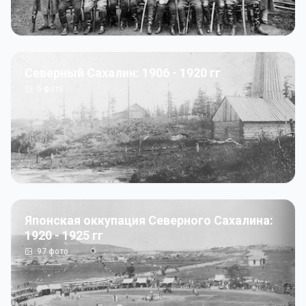
Северный Сахалин: 1906 - 1920 гг
5
фото
Японская оккупация Северного Сахалина:
1920 - 1925 гг
97
фото