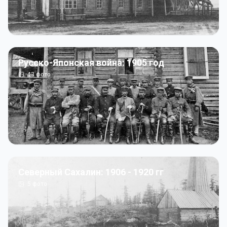
Русско-Японская война: 1905 год
43
фото
Северный Сахалин: 1906 - 1920 гг
5
фото