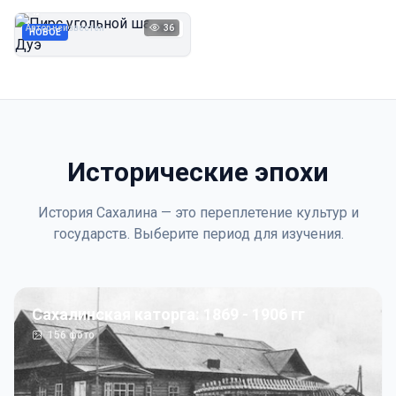
Дуэ
Автор неизвестен
36
1923
НОВОЕ
Исторические эпохи
История Сахалина — это переплетение культур и
государств. Выберите период для изучения.
Сахалинская каторга: 1869 - 1906 гг
156
фото