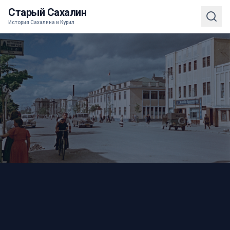
Старый Сахалин
История Сахалина и Курил