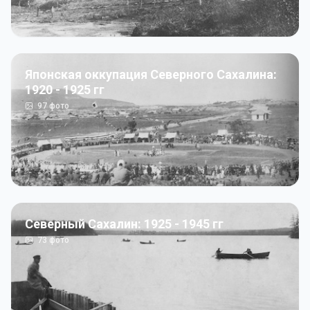
Японская оккупация Северного Сахалина:
1920 - 1925 гг
97
фото
Северный Сахалин: 1925 - 1945 гг
73
фото