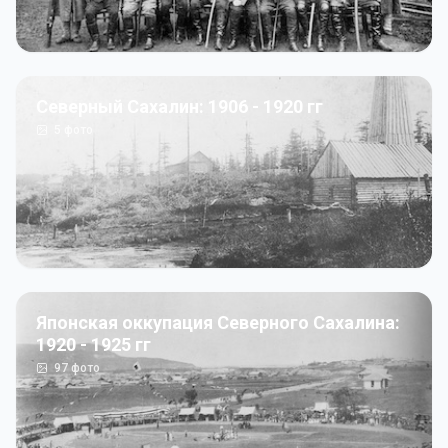
Северный Сахалин: 1906 - 1920 гг
5
фото
Японская оккупация Северного Сахалина:
1920 - 1925 гг
97
фото