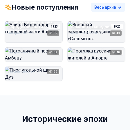
Новые поступления
Весь архив
Улица Бидзэн‑дорри в
Военный
городской части
самолёт‑разведчик
1923
1920
А‑порта
«Сальмсон»
Автор неизвестен
35
Автор неизвестен
43
Пограничный посёлок
Прогулка русских
Амбецу
жителей в А‑порте
Автор неизвестен
39
Автор неизвестен
40
1923
1923
Пирс угольной шахты
Дуэ
Автор неизвестен
36
1923
Исторические эпохи