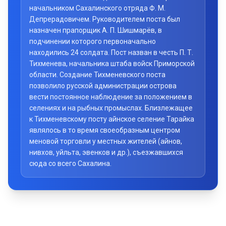
начальником Сахалинского отряда Ф. М.
Депрерадовичем. Руководителем поста был
назначен прапорщик А. П. Шишмарёв, в
подчинении которого первоначально
находились 24 солдата. Пост назван в честь П. Т.
Тихменева, начальника штаба войск Приморской
области. Создание Тихменевского поста
позволило русской администрации острова
вести постоянное наблюдение за положением в
селениях и на рыбных промыслах. Близлежащее
к Тихменевскому посту айнское селение Тарайка
являлось в то время своеобразным центром
меновой торговли у местных жителей (айнов,
нивхов, уйльта, эвенков и др.), съезжавшихся
сюда со всего Сахалина.