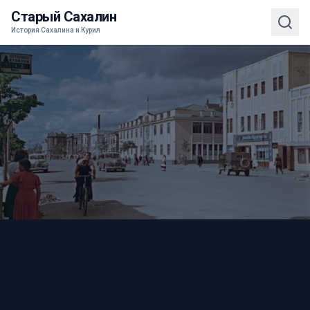
Старый Сахалин
История Сахалина и Курил