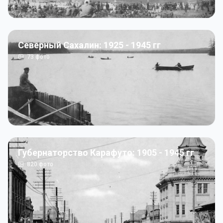
Северный Сахалин: 1925 - 1945 гг
73
фото
Губернаторство Карафуто: 1905 - 1945 гг
820
фото