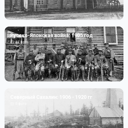
Русско-Японская война: 1905 год
43
фото
Северный Сахалин: 1906 - 1920 гг
5
фото