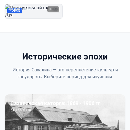
Дуэ
Автор неизвестен
36
1923
НОВОЕ
Исторические эпохи
История Сахалина — это переплетение культур и
государств. Выберите период для изучения.
Сахалинская каторга: 1869 - 1906 гг
156
фото