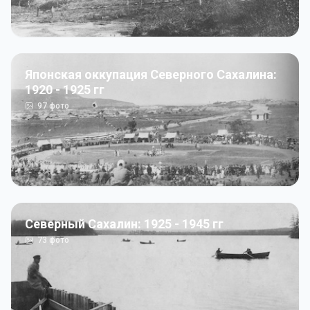
Японская оккупация Северного Сахалина:
1920 - 1925 гг
97
фото
Северный Сахалин: 1925 - 1945 гг
73
фото