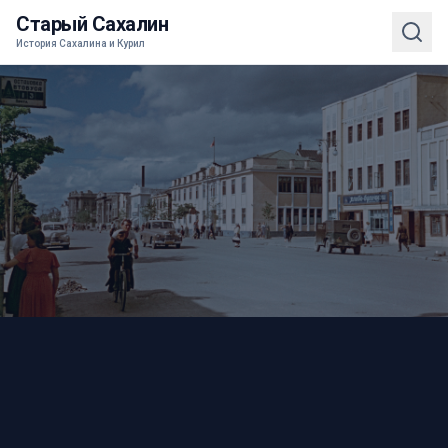
Старый Сахалин
История Сахалина и Курил