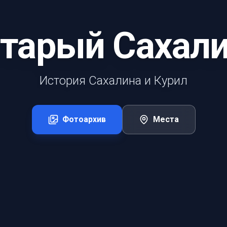
тарый Сахал
История Сахалина и Курил
Фотоархив
Места