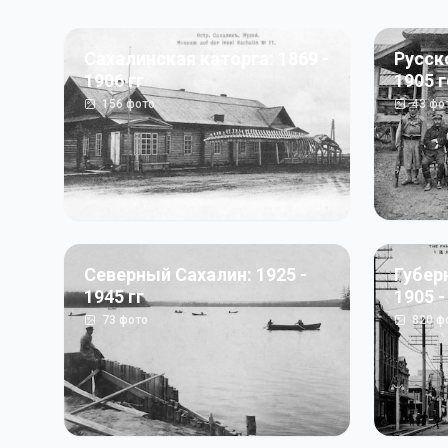
Сахалинская каторга: 1869 -
Русск
1906 гг
1905 
156
фото
43
фо
Северный Сахалин: 1925 -
Губер
1945 гг
1905 -
73
фото
820
ф