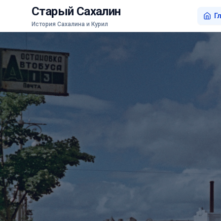
Старый Сахалин
Г
История Сахалина и Курил