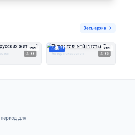
Весь архив
русских жителей
Пирс угольной шахты Дуэ
1923
1923
НОВОЕ
естен
38
Автор неизвестен
35
 период для