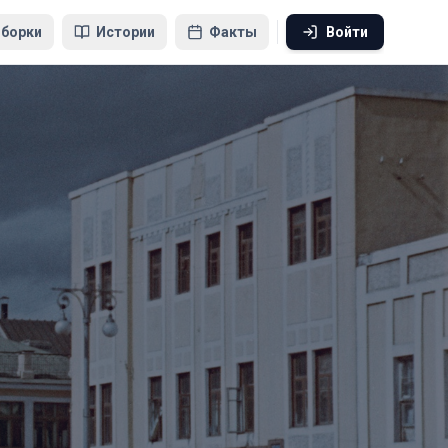
борки
Истории
Факты
Войти