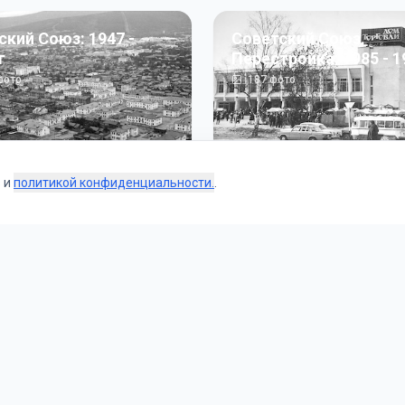
ский Союз: 1947 -
Советский Союз.
г
Перестройка: 1985 - 1
ото
187
фото
s и
политикой конфиденциальности.
.
Коллекции
 и тематические подборки от наших редакторов и пользо