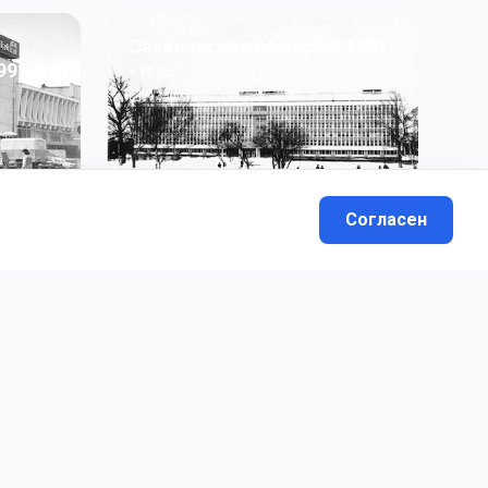
Сахалинская область: 1991
991 гг
- н.в.
13
фото
Согласен
вателей.