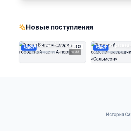
Новые поступления
Улица Бидзэн‑дорри в
Военный
городской части А‑порта
самолёт‑развед
1923
НОВОЕ
НОВОЕ
«Сальмсон»
Автор неизвестен
33
Автор неизвестен
История Са