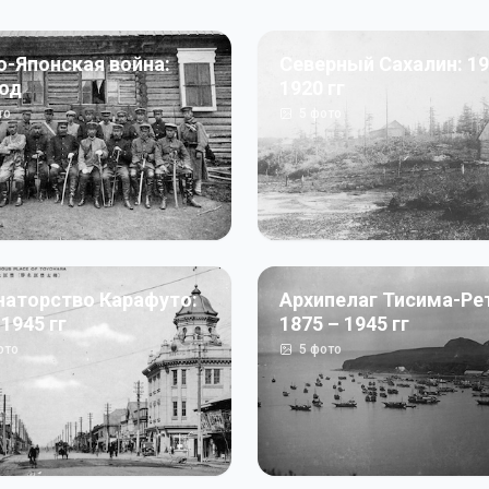
о-Японская война:
Северный Сахалин: 19
год
1920 гг
то
5
фото
наторство Карафуто:
Архипелаг Тисима-Ре
 1945 гг
1875 – 1945 гг
ото
5
фото