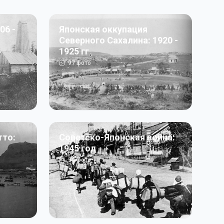
06 -
Японская оккупация
Северного Сахалина: 1920 -
1925 гг
97
фото
тто:
Советско-Японская война:
1945 год
50
фото