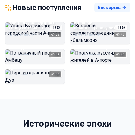
Новые поступления
Весь архив
Улица Бидзэн‑дорри в
Военный
городской части
самолёт‑разведчик
1923
1920
А‑порта
«Сальмсон»
Автор неизвестен
35
Автор неизвестен
43
Пограничный посёлок
Прогулка русских
Амбецу
жителей в А‑порте
Автор неизвестен
39
Автор неизвестен
40
1923
1923
Пирс угольной шахты
Дуэ
Автор неизвестен
36
1923
Исторические эпохи