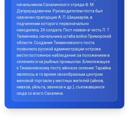
начальником Сахалинского отряда Ф. М.
Депрерадовичем. Руководителем поста был
назначен прапорщик А. П. Шишмарёв, в
подчинении которого первоначально
находились 24 солдата. Пост назван в честь П. Т.
Тихменева, начальника штаба войск Приморской
области. Создание Тихменевского поста
позволило русской администрации острова
вести постоянное наблюдение за положением в
селениях и на рыбных промыслах. Близлежащее
к Тихменевскому посту айнское селение Тарайка
являлось в то время своеобразным центром
меновой торговли у местных жителей (айнов,
нивхов, уйльта, эвенков и др.), съезжавшихся
сюда со всего Сахалина.