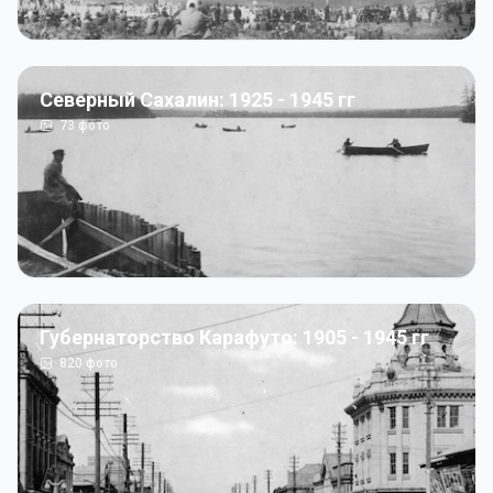
Северный Сахалин: 1925 - 1945 гг
73
фото
Губернаторство Карафуто: 1905 - 1945 гг
820
фото