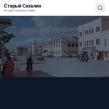
Старый Сахалин
История Сахалина и Курил