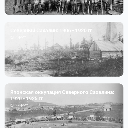
Северный Сахалин: 1906 - 1920 гг
5
фото
Японская оккупация Северного Сахалина:
1920 - 1925 гг
97
фото