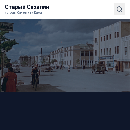
Старый Сахалин
История Сахалина и Курил