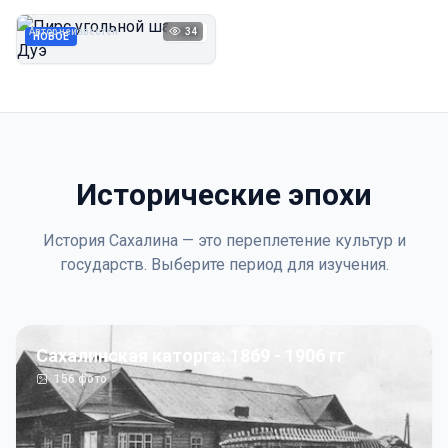
Дуэ
Автор неизвестен
34
1923
НОВОЕ
Исторические эпохи
История Сахалина — это переплетение культур и
государств. Выберите период для изучения.
Сахалинская каторга: 1869 - 1906 гг
156
фото