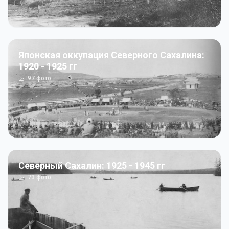
Японская оккупация Северного Сахалина:
1920 - 1925 гг
97
фото
Северный Сахалин: 1925 - 1945 гг
73
фото