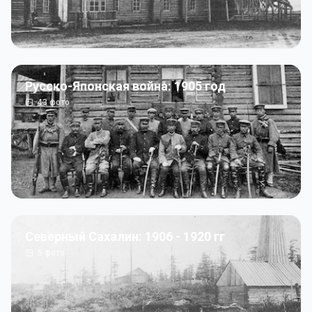
Русско-Японская война: 1905 год
43
фото
Северный Сахалин: 1906 - 1920 гг
5
фото