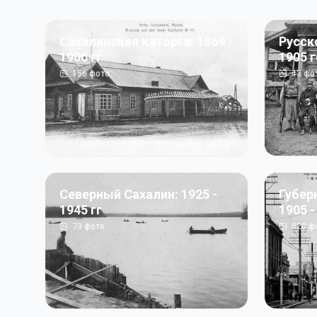
Сахалинская каторга: 1869 -
Русск
1906 гг
1905 
156
фото
43
фо
Северный Сахалин: 1925 -
Губер
1945 гг
1905 -
73
фото
820
ф