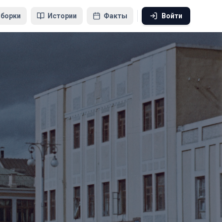
борки
Истории
Факты
Войти