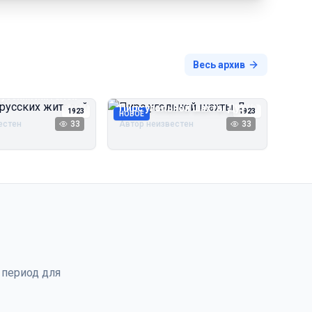
Весь архив
русских жителей
Пирс угольной шахты Дуэ
1923
1923
НОВОЕ
естен
33
Автор неизвестен
33
 период для