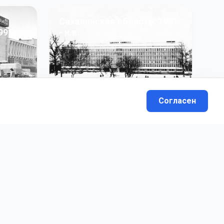
Сахалинская область: 1991
991 гг
- н.в.
13
фото
Согласен
вателей.