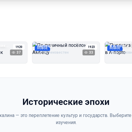
Пограничный посёлок
Прогулка 
чик
Амбецу
в А‑порте
1920
1923
НОВОЕ
НОВОЕ
37
Автор неизвестен
33
Автор неизв
Исторические эпохи
халина — это переплетение культур и государств. Выберите
изучения.