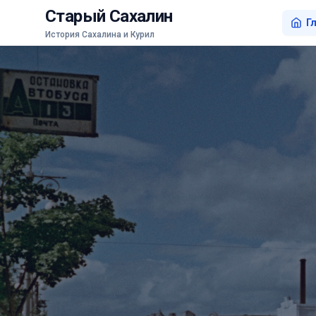
Старый Сахалин
Г
История Сахалина и Курил