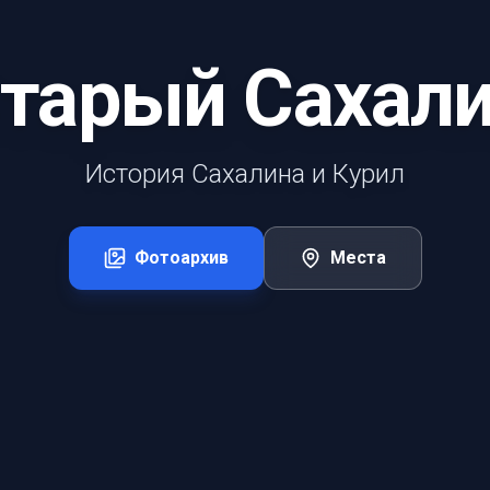
тарый Сахал
История Сахалина и Курил
Фотоархив
Места