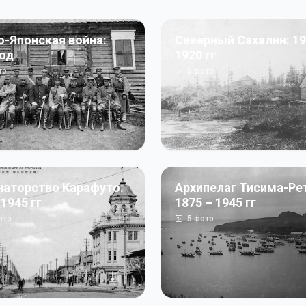
о-Японская война:
Северный Сахалин: 19
год
1920 гг
то
5
фото
наторство Карафуто:
Архипелаг Тисима-Ре
 1945 гг
1875 – 1945 гг
ото
5
фото