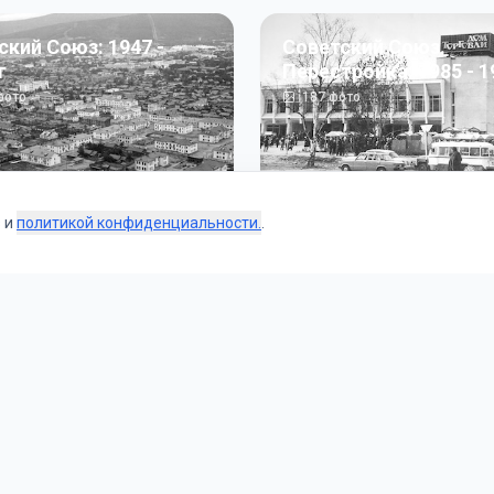
ский Союз: 1947 -
Советский Союз.
г
Перестройка: 1985 - 1
ото
187
фото
s и
политикой конфиденциальности.
.
Коллекции
 и тематические подборки от наших редакторов и пользо