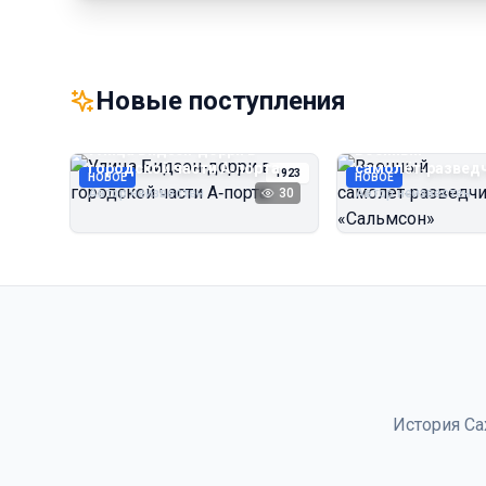
Новые поступления
Улица Бидзэн‑дорри в
Военный
городской части А‑порта
самолёт‑развед
1923
НОВОЕ
НОВОЕ
«Сальмсон»
Автор неизвестен
30
Автор неизвестен
История Са