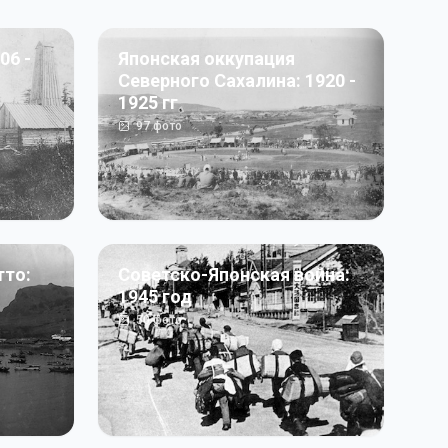
06 -
Японская оккупация
Северного Сахалина: 1920 -
1925 гг
97
фото
тто:
Советско-Японская война:
1945 год
50
фото