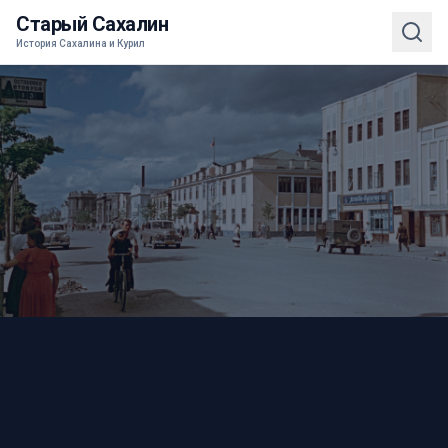
Старый Сахалин
История Сахалина и Курил