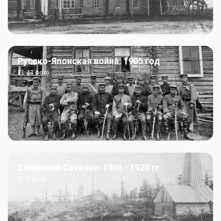
Русско-Японская война: 1905 год
43
фото
Северный Сахалин: 1906 - 1920 гг
5
фото