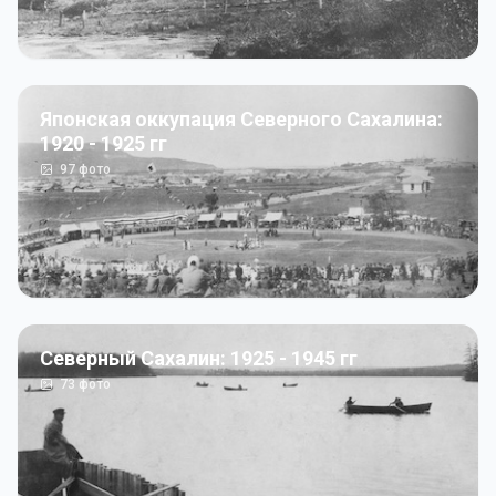
Японская оккупация Северного Сахалина:
1920 - 1925 гг
97
фото
Северный Сахалин: 1925 - 1945 гг
73
фото