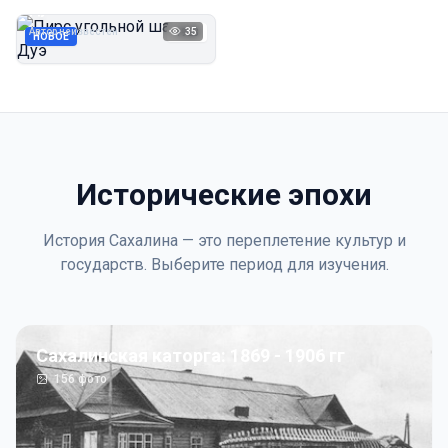
Дуэ
Автор неизвестен
35
1923
НОВОЕ
Исторические эпохи
История Сахалина — это переплетение культур и
государств. Выберите период для изучения.
Сахалинская каторга: 1869 - 1906 гг
156
фото