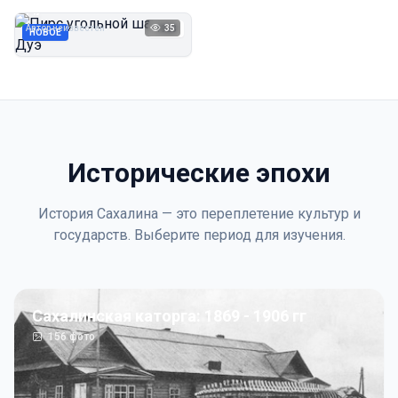
Дуэ
Автор неизвестен
35
1923
НОВОЕ
Исторические эпохи
История Сахалина — это переплетение культур и
государств. Выберите период для изучения.
Сахалинская каторга: 1869 - 1906 гг
156
фото