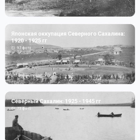
Японская оккупация Северного Сахалина:
1920 - 1925 гг
97
фото
Северный Сахалин: 1925 - 1945 гг
73
фото