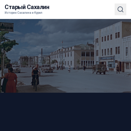
Старый Сахалин
История Сахалина и Курил