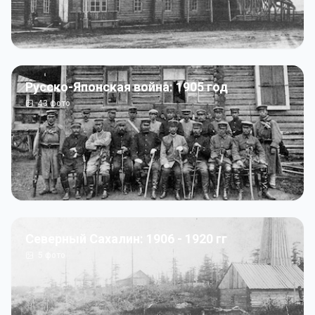
Русско-Японская война: 1905 год
43
фото
Северный Сахалин: 1906 - 1920 гг
5
фото