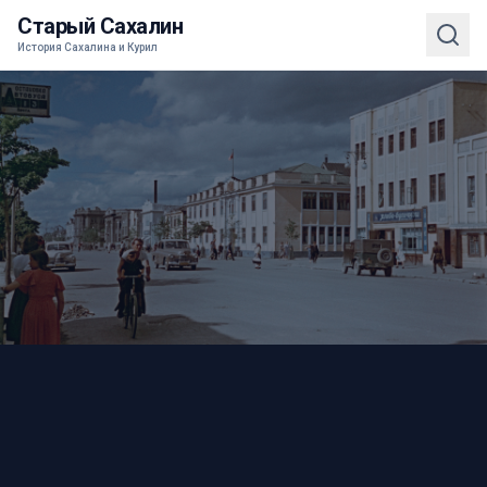
Старый Сахалин
История Сахалина и Курил