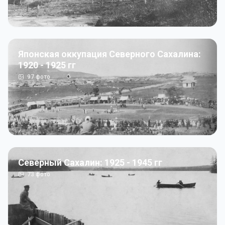
Японская оккупация Северного Сахалина:
1920 - 1925 гг
97
фото
Северный Сахалин: 1925 - 1945 гг
73
фото