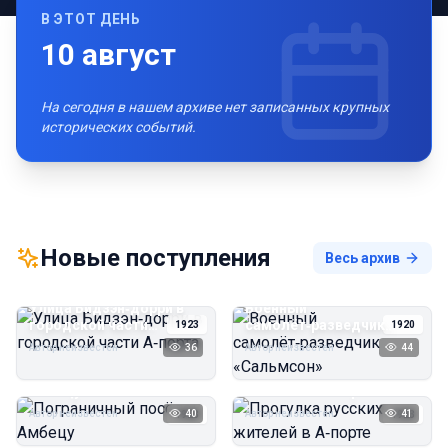
В ЭТОТ ДЕНЬ
10
август
На сегодня в нашем архиве нет записанных крупных
исторических событий.
Новые поступления
Весь архив
Улица Бидзэн‑дорри в
Военный
городской части
самолёт‑разведчик
1923
1920
А‑порта
«Сальмсон»
Автор неизвестен
36
Автор неизвестен
44
Пограничный посёлок
Прогулка русских
Амбецу
жителей в А‑порте
Автор неизвестен
40
Автор неизвестен
41
1923
1923
Пирс угольной шахты