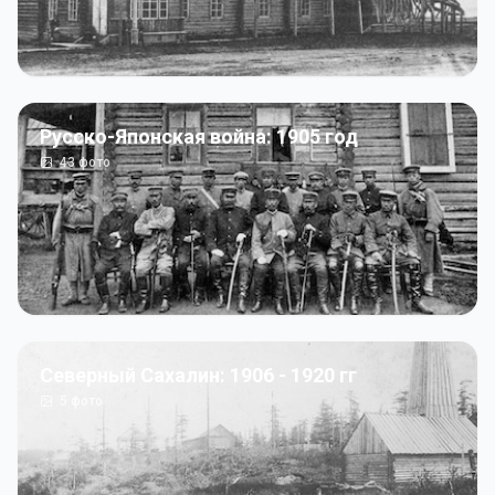
Русско-Японская война: 1905 год
43
фото
Северный Сахалин: 1906 - 1920 гг
5
фото