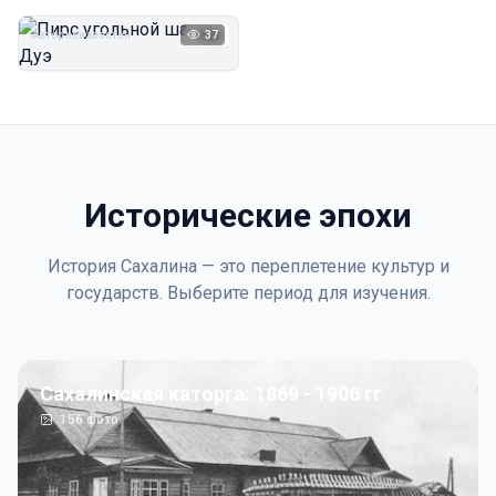
Дуэ
Автор неизвестен
37
1923
Исторические эпохи
История Сахалина — это переплетение культур и
государств. Выберите период для изучения.
Сахалинская каторга: 1869 - 1906 гг
156
фото